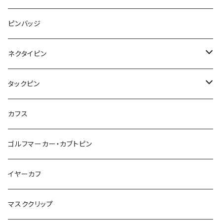
フルーツ
Animal
ハリネズミ
レッサーパンダ
みかん
星
lip
雲
モザイク
リボン
ピンバッジ
こいのぼり
リボン
カメオ
恐竜
ブタ
フルーツ
月
ハート
マーブル
ネクタイピン
マーブル
マーブル
ハート
ユニコーン
ナマケモノ
惑星
アイスクリーム
こいのぼり
アルファベット
鳥
結び
タックピン
カメオ
こいのぼり
ハロウィン
リス
カワウソ
星
星
マーブル
カメラ
ハロウィン
星
スクエア
結び
カフス
てんとう虫
カモフラージュ
羊
ラッコ
鳥
鳥
音楽
音楽
紐
アルファベット
ゴルフマーカー・カブトピン
square
牛
ネコ
Bubble
食品
バイオリン
天使
カメオ
カメオ
鳥
ハロウィン
イヤーカフ
カメ
食品
ガラス
ピアノ
リボン
イルカ
ハート
バルーン
バルーン
カメオ
マスククリップ