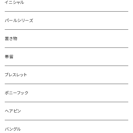
猫
ネックレス
てんとう虫
Lips
Animal
Flower
イニシャル
Triangle
Oval
てんとう虫
犬
リング
Animal
鏡
てんとう虫
Round
パールシリーズ
Square
Triangle
マーブル
パンダ
うさぎ
鏡
Pattern
Food
てんとう虫
置き物
てんとう虫
Square
ハリネズミ
鳥
パンダ
Pattern
house
Pattern
animal
帯留
pattern
Bubble
鳥
うさぎ
ウォンバット
マーメイド
bag
ガラス
lip
ブレスレット
カメラ
Animal
Triangle
クジラ
バンビ
雲
フルーツ
カメラ
フルーツ
ポニーフック
フルーツ
Pattern
食品
くま
チンチラ
さくらんぼ
月
てんとう虫
リボン
パン
ヘアピン
animal
Ⅼips
ガラス
コアラ
ハムスター
レモン
惑星
唐津土
野菜
ラリエット
ガラス
バングル
リボン