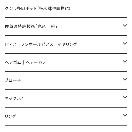
Sサイズ
flower
クジラ多肉ポット（植木鉢や置物に）
メンズ ギフトセット
佐賀県特許技術「光彩上絵」
ピアス
ピアス｜ノンホールピアス｜イヤリング
イヤリング
ピアス
ヘアゴム｜ヘアーカフ
Flower
ノンホールピアス
ノンホールピアス
Flower
ブローチ
Dot
Flower
ヘアゴム
イヤリング
Round
Flower
ネックレス
Round
Dot
Flower
ブローチ
Square
Animal
Flower
リング
Oval
Round
Round