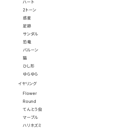
ハート
2トーン
惑星
足跡
サンダル
恐竜
バルーン
猫
ひし形
ゆらゆら
イヤリング
Flower
Round
てんとう虫
マーブル
ハリネズミ