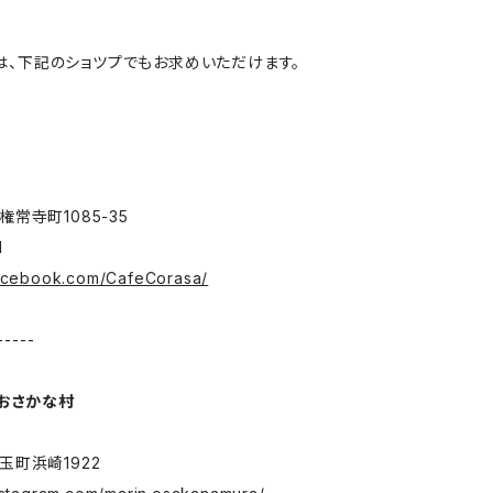
作品は、下記のショツプでもお求めいただけます。
常寺町1085-35
1
facebook.com/CafeCorasa/
-----
 おさかな村
町浜崎1922