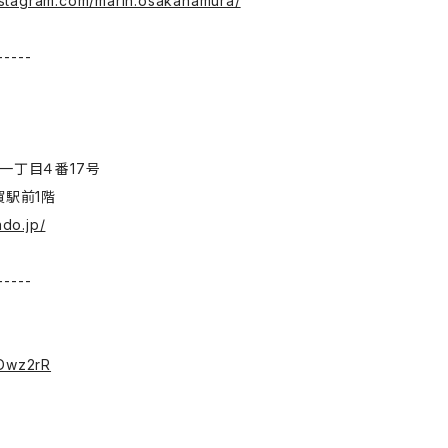
nstagram.com/marin.osakanamura/
-----
一丁目４番17号
賀駅前1階
ado.jp/
-----
ス
/3Dwz2rR