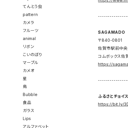
https://www.i
てんとう虫
pattern
---------------
カメラ
フルーツ
SAGAMADO
animal
〒840-0801
リボン
佐賀市駅前中央
こいのぼり
コムボックス佐
マーブル
https://sagam
カメオ
星
---------------
鳥
Bubble
ふるさとチョイ
食品
https://bit.ly
ガラス
Lips
アルファベット