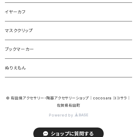
Bubble
食品
バイオリン
天使
カメオ
カメオ
鳥
ハロウィン
イヤーカフ
カメ
食品
ガラス
ピアノ
リボン
イルカ
ハート
バルーン
バルーン
カメオ
マスククリップ
ガラス
星
Bubble
カエル
モザイク
マーメイド
マーブル
2トーン
ブックマーカー
Lips
アルファベット
pattern
ブタ
パン
メガネ
カモフラージュ
ハート
ぬりえもん
アルファベット
ハロウィン
Dot
チーター
モロッカン
リボン
サンダル
カモフラージュ・モザイク
ハロウィン
カメラ
カメラ
© 有田焼アクセサリー・陶器アクセサリーショップ｜cocosara ココサラ｜
ラッコ
バタフライ
お菓子
スクエア
Bubble
佐賀県有田町
音楽
音楽
Powered by
貝殻
アザラシ
キャンディー
野菜
目玉焼き
食品
house
house
サンダル
ショップに質問する
ナマケモノ