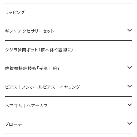
Lサイズ
ラッピング
Mサイズ
ギフト アクセサリーセット
Sサイズ
flower
クジラ多肉ポット（植木鉢や置物に）
メンズ ギフトセット
佐賀県特許技術「光彩上絵」
ピアス
ピアス｜ノンホールピアス｜イヤリング
イヤリング
ピアス
ヘアゴム｜ヘアーカフ
Flower
ノンホールピアス
ノンホールピアス
Flower
ブローチ