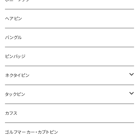
フルーツ
Pattern
食品
くま
チンチラ
さくらんぼ
月
てんとう虫
リボン
パン
ヘアピン
animal
Ⅼips
ガラス
コアラ
ハムスター
レモン
惑星
唐津土
野菜
ラリエット
ガラス
バングル
リボン
フルーツ
Animal
ハリネズミ
レッサーパンダ
みかん
星
lip
雲
モザイク
リボン
ピンバッジ
こいのぼり
リボン
カメオ
恐竜
ブタ
フルーツ
月
ハート
マーブル
ネクタイピン
マーブル
マーブル
ハート
ユニコーン
ナマケモノ
惑星
アイスクリーム
こいのぼり
アルファベット
鳥
結び
タックピン
カメオ
こいのぼり
ハロウィン
リス
カワウソ
星
星
マーブル
カメラ
ハロウィン
星
スクエア
結び
カフス
てんとう虫
カモフラージュ
羊
ラッコ
鳥
鳥
音楽
音楽
紐
アルファベット
ゴルフマーカー・カブトピン
square
牛
ネコ