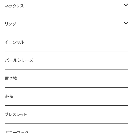
Dot
Flower
ヘアゴム
イヤリング
Round
Flower
ネックレス
Round
Dot
Flower
ブローチ
Square
Animal
Flower
リング
Oval
Round
Round
猫
ネックレス
てんとう虫
Lips
Animal
Flower
イニシャル
Triangle
Oval
てんとう虫
犬
リング
Animal
鏡
てんとう虫
Round
パールシリーズ
Square
Triangle
マーブル
パンダ
うさぎ
鏡
Pattern
Food
てんとう虫
置き物
てんとう虫
Square
ハリネズミ
鳥
パンダ
Pattern
house
Pattern
animal
帯留
pattern
Bubble
鳥
うさぎ
ウォンバット
マーメイド
bag
ガラス
lip
ブレスレット
カメラ
Animal
Triangle
クジラ
バンビ
雲
フルーツ
カメラ
フルーツ
ポニーフック