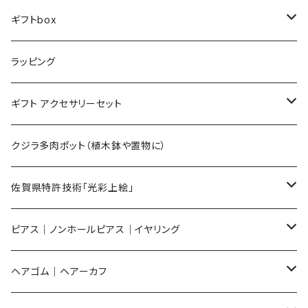
ギフトbox
Lサイズ
ラッピング
Mサイズ
ギフト アクセサリーセット
Sサイズ
flower
クジラ多肉ポット（植木鉢や置物に）
メンズ ギフトセット
佐賀県特許技術「光彩上絵」
ピアス
ピアス｜ノンホールピアス｜イヤリング
イヤリング
ピアス
ヘアゴム｜ヘアーカフ