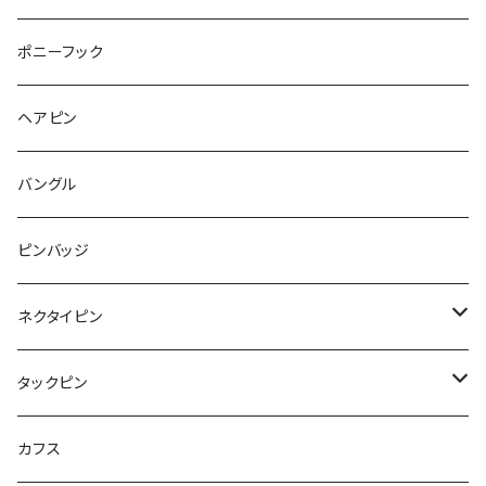
カメラ
Animal
Triangle
クジラ
バンビ
雲
フルーツ
カメラ
フルーツ
ポニーフック
フルーツ
Pattern
食品
くま
チンチラ
さくらんぼ
月
てんとう虫
リボン
パン
ヘアピン
animal
Ⅼips
ガラス
コアラ
ハムスター
レモン
惑星
唐津土
野菜
ラリエット
ガラス
バングル
リボン
フルーツ
Animal
ハリネズミ
レッサーパンダ
みかん
星
lip
雲
モザイク
リボン
ピンバッジ
こいのぼり
リボン
カメオ
恐竜
ブタ
フルーツ
月
ハート
マーブル
ネクタイピン
マーブル
マーブル
ハート
ユニコーン
ナマケモノ
惑星
アイスクリーム
こいのぼり
アルファベット
鳥
結び
タックピン
カメオ
こいのぼり
ハロウィン
リス
カワウソ
星
星
マーブル
カメラ
ハロウィン
星
スクエア
結び
カフス
てんとう虫
カモフラージュ
羊
ラッコ