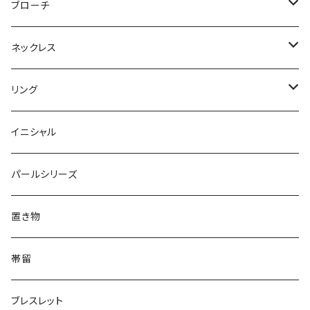
Flower
ノンホールピアス
ノンホールピアス
Flower
ブローチ
Dot
Flower
ヘアゴム
イヤリング
Round
Flower
ネックレス
Round
Dot
Flower
ブローチ
Square
Animal
Flower
リング
Oval
Round
Round
猫
ネックレス
てんとう虫
Lips
Animal
Flower
イニシャル
Triangle
Oval
てんとう虫
犬
リング
Animal
鏡
てんとう虫
Round
パールシリーズ
Square
Triangle
マーブル
パンダ
うさぎ
鏡
Pattern
Food
てんとう虫
置き物
てんとう虫
Square
ハリネズミ
鳥
パンダ
Pattern
house
Pattern
animal
帯留
pattern
Bubble
鳥
うさぎ
ウォンバット
マーメイド
bag
ガラス
lip
ブレスレット