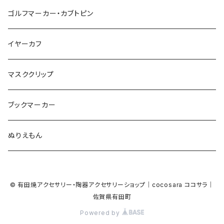
鳥
鳥
音楽
音楽
紐
アルファベット
ゴルフマーカー・カブトピン
square
牛
ネコ
Bubble
食品
バイオリン
天使
カメオ
カメオ
鳥
ハロウィン
イヤーカフ
カメ
食品
ガラス
ピアノ
リボン
イルカ
ハート
バルーン
バルーン
カメオ
マスククリップ
ガラス
星
Bubble
カエル
モザイク
マーメイド
マーブル
2トーン
ブックマーカー
Lips
アルファベット
pattern
ブタ
パン
メガネ
カモフラージュ
ハート
ぬりえもん
アルファベット
ハロウィン
Dot
チーター
モロッカン
リボン
サンダル
カモフラージュ・モザイク
ハロウィン
カメラ
カメラ
© 有田焼アクセサリー・陶器アクセサリーショップ｜cocosara ココサラ｜
ラッコ
バタフライ
お菓子
スクエア
Bubble
佐賀県有田町
音楽
音楽
Powered by
貝殻
アザラシ