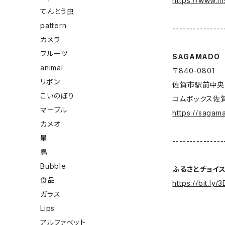
https://www.i
てんとう虫
pattern
---------------
カメラ
フルーツ
SAGAMADO
animal
〒840-0801
リボン
佐賀市駅前中央
こいのぼり
コムボックス佐
マーブル
https://sagam
カメオ
星
---------------
鳥
Bubble
ふるさとチョイ
食品
https://bit.ly
ガラス
Lips
アルファベット