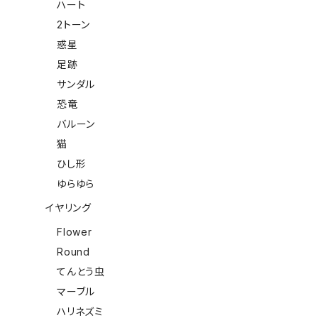
ハート
2トーン
惑星
足跡
サンダル
恐竜
バルーン
猫
ひし形
ゆらゆら
イヤリング
Flower
Round
てんとう虫
マーブル
ハリネズミ