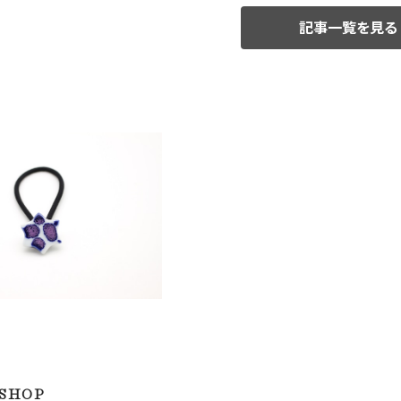
記事一覧を見る
 ヘアゴム 牛柄×星②
¥700
 SHOP