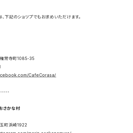
作品は、下記のショツプでもお求めいただけます。
常寺町1085-35
1
facebook.com/CafeCorasa/
-----
 おさかな村
町浜崎1922