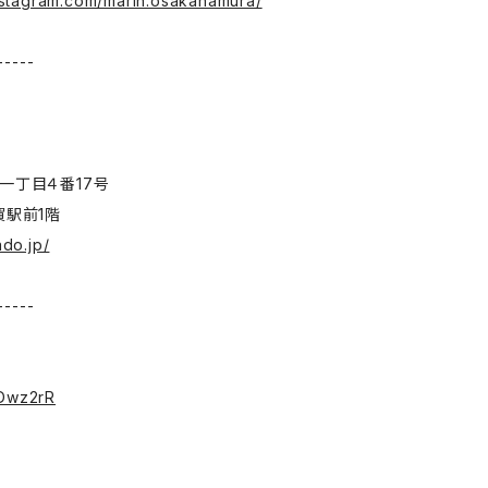
nstagram.com/marin.osakanamura/
-----
一丁目４番17号
賀駅前1階
ado.jp/
-----
ス
/3Dwz2rR