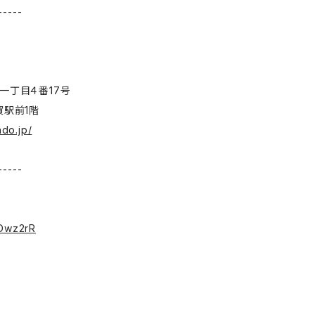
-----
一丁目４番17号
賀駅前1階
ado.jp/
-----
ス
/3Dwz2rR