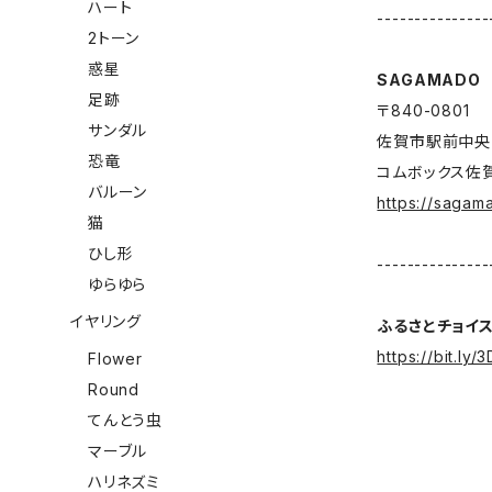
ハート
---------------
2トーン
惑星
SAGAMADO
足跡
〒840-0801
サンダル
佐賀市駅前中央
恐竜
コムボックス佐
バルーン
https://sagam
猫
ひし形
---------------
ゆらゆら
イヤリング
ふるさとチョイ
https://bit.ly
Flower
Round
てんとう虫
マーブル
ハリネズミ