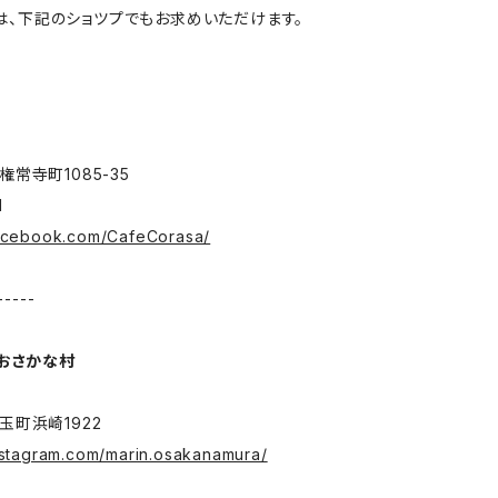
作品は、下記のショツプでもお求めいただけます。
常寺町1085-35
1
facebook.com/CafeCorasa/
-----
 おさかな村
町浜崎1922
nstagram.com/marin.osakanamura/