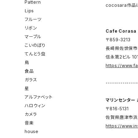
Pattern
cocosara
Ⅼips
フルーツ
リボン
Cafe Corasa
マーブル
〒859-3213
こいのぼり
長崎県佐世保市権
てんとう虫
信永第2ビル 10
鳥
https://www.
食品
ガラス
---------------
星
アルファベット
マリンセンター
ハロウィン
〒816-5131
カメラ
佐賀県唐津市浜玉
音楽
https://www.i
house