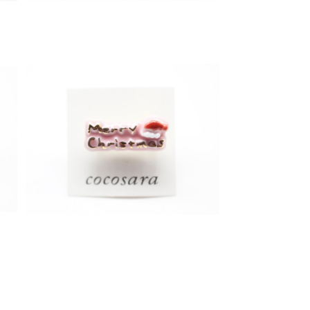
」
有田焼ブローチ 「Merry Christma
s」
¥1,000