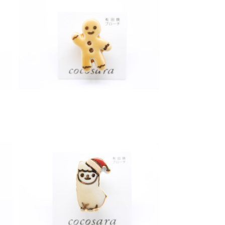
レ
有田焼ブローチ 小さめジンジャーブレ
ッドマン（オレンジ）
¥1,200
SOLD OUT
カ
有田焼ブローチ クリスマスアルパカ
（ベージュ）
¥1,200