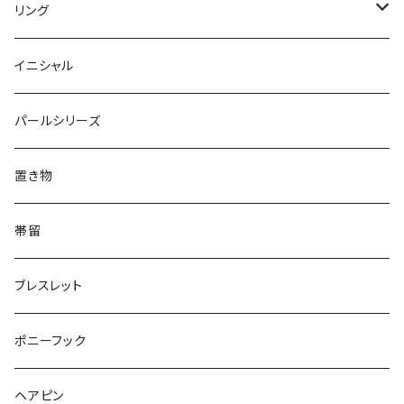
Dot
Flower
ブローチ
Square
Animal
Flower
リング
Oval
Round
Round
猫
ネックレス
てんとう虫
Lips
Animal
Flower
イニシャル
Triangle
Oval
てんとう虫
犬
リング
Animal
鏡
てんとう虫
Round
パールシリーズ
Square
Triangle
マーブル
パンダ
うさぎ
鏡
Pattern
Food
てんとう虫
置き物
てんとう虫
Square
ハリネズミ
鳥
パンダ
Pattern
house
Pattern
animal
帯留
pattern
Bubble
鳥
うさぎ
ウォンバット
マーメイド
bag
ガラス
lip
ブレスレット
カメラ
Animal
Triangle
クジラ
バンビ
雲
フルーツ
カメラ
フルーツ
ポニーフック
フルーツ
Pattern
食品
くま
チンチラ
さくらんぼ
月
てんとう虫
リボン
パン
ヘアピン