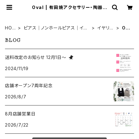
Oval | 有田焼アクセサリー・陶器ア
クセサリーショップ｜cocosara コ
コサラ｜佐賀県有田町
HOM
ピアス｜ノンホールピアス｜イヤ
イヤリン
Ova
E
リング
グ
l
BLOG
送料改定のお知らせ 12月1日～
2024/11/19
店舗オープン7周年記念
2026/8/7
8月店舗営業日
2026/7/22