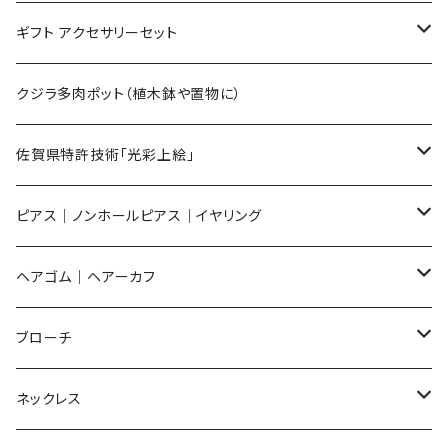
Mサイズ
ギフト アクセサリーセット
Sサイズ
flower
クジラ多肉ポット（植木鉢や置物に）
メンズ ギフトセット
佐賀県特許技術「光彩上絵」
ピアス
ピアス｜ノンホールピアス｜イヤリング
イヤリング
ピアス
ヘアゴム｜ヘアーカフ
Flower
ノンホールピアス
ノンホールピアス
Flower
ブローチ
Dot
Flower
ヘアゴム
イヤリング
Round
Flower
ネックレス
Round