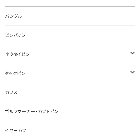
animal
Ⅼips
ガラス
コアラ
ハムスター
レモン
惑星
唐津土
野菜
ラリエット
ガラス
バングル
リボン
フルーツ
Animal
ハリネズミ
レッサーパンダ
みかん
星
lip
雲
モザイク
リボン
ピンバッジ
こいのぼり
リボン
カメオ
恐竜
ブタ
フルーツ
月
ハート
マーブル
ネクタイピン
マーブル
マーブル
ハート
ユニコーン
ナマケモノ
惑星
アイスクリーム
こいのぼり
アルファベット
鳥
結び
タックピン
カメオ
こいのぼり
ハロウィン
リス
カワウソ
星
星
マーブル
カメラ
ハロウィン
星
スクエア
結び
カフス
てんとう虫
カモフラージュ
羊
ラッコ
鳥
鳥
音楽
音楽
紐
アルファベット
ゴルフマーカー・カブトピン
square
牛
ネコ
Bubble
食品
バイオリン
天使
カメオ
カメオ
鳥
ハロウィン
イヤーカフ
カメ