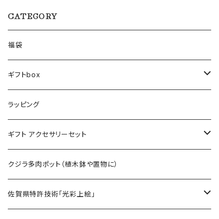
CATEGORY
福袋
ギフトbox
Lサイズ
ラッピング
Mサイズ
ギフト アクセサリーセット
Sサイズ
flower
クジラ多肉ポット（植木鉢や置物に）
メンズ ギフトセット
佐賀県特許技術「光彩上絵」