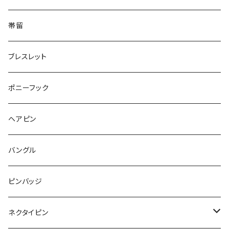
てんとう虫
Square
ハリネズミ
鳥
パンダ
Pattern
house
Pattern
animal
帯留
pattern
Bubble
鳥
うさぎ
ウォンバット
マーメイド
bag
ガラス
lip
ブレスレット
カメラ
Animal
Triangle
クジラ
バンビ
雲
フルーツ
カメラ
フルーツ
ポニーフック
フルーツ
Pattern
食品
くま
チンチラ
さくらんぼ
月
てんとう虫
リボン
パン
ヘアピン
animal
Ⅼips
ガラス
コアラ
ハムスター
レモン
惑星
唐津土
野菜
ラリエット
ガラス
バングル
リボン
フルーツ
Animal
ハリネズミ
レッサーパンダ
みかん
星
lip
雲
モザイク
リボン
ピンバッジ
こいのぼり
リボン
カメオ
恐竜
ブタ
フルーツ
月
ハート
マーブル
ネクタイピン
マーブル
マーブル
ハート
ユニコーン
ナマケモノ