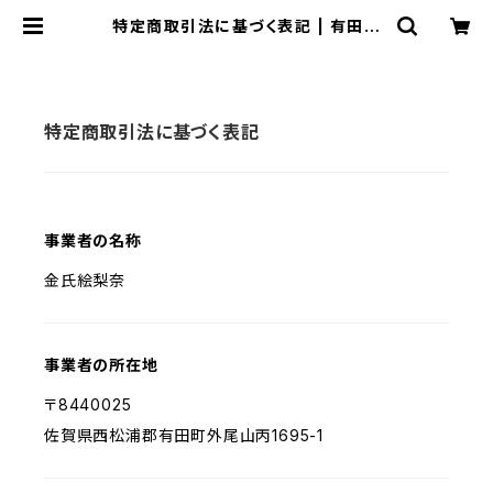
特定商取引法に基づく表記 | 有田焼
アクセサリー・陶器アクセサリーショッ
プ｜cocosara ココサラ｜佐賀県有
田町
特定商取引法に基づく表記
事業者の名称
金氏絵梨奈
事業者の所在地
〒8440025
佐賀県西松浦郡有田町外尾山丙1695-1