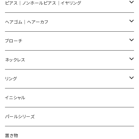
ピアス
ピアス｜ノンホールピアス｜イヤリング
イヤリング
ピアス
ヘアゴム｜ヘアーカフ
Flower
ノンホールピアス
ノンホールピアス
Flower
ブローチ
Dot
Flower
ヘアゴム
イヤリング
Round
Flower
ネックレス
Round
Dot
Flower
ブローチ
Square
Animal
Flower
リング
Oval
Round
Round
猫
ネックレス
てんとう虫
Lips
Animal
Flower
イニシャル
Triangle
Oval
てんとう虫
犬
リング
Animal
鏡
てんとう虫
Round
パールシリーズ
Square
Triangle
マーブル
パンダ
うさぎ
鏡
Pattern
Food
てんとう虫
置き物