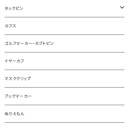
惑星
アイスクリーム
こいのぼり
アルファベット
鳥
結び
タックピン
カメオ
こいのぼり
ハロウィン
リス
カワウソ
星
星
マーブル
カメラ
ハロウィン
星
スクエア
結び
カフス
てんとう虫
カモフラージュ
羊
ラッコ
鳥
鳥
音楽
音楽
紐
アルファベット
ゴルフマーカー・カブトピン
square
牛
ネコ
Bubble
食品
バイオリン
天使
カメオ
カメオ
鳥
ハロウィン
イヤーカフ
カメ
食品
ガラス
ピアノ
リボン
イルカ
ハート
バルーン
バルーン
カメオ
マスククリップ
ガラス
星
Bubble
カエル
モザイク
マーメイド
マーブル
2トーン
ブックマーカー
Lips
アルファベット
pattern
ブタ
パン
メガネ
カモフラージュ
ハート
ぬりえもん
アルファベット
ハロウィン
Dot
チーター