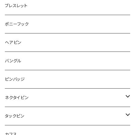
ウォンバット
マーメイド
bag
ガラス
lip
ブレスレット
カメラ
Animal
Triangle
クジラ
バンビ
雲
フルーツ
カメラ
フルーツ
ポニーフック
フルーツ
Pattern
食品
くま
チンチラ
さくらんぼ
月
てんとう虫
リボン
パン
ヘアピン
animal
Ⅼips
ガラス
コアラ
ハムスター
レモン
惑星
唐津土
野菜
ラリエット
ガラス
バングル
リボン
フルーツ
Animal
ハリネズミ
レッサーパンダ
みかん
星
lip
雲
モザイク
リボン
ピンバッジ
こいのぼり
リボン
カメオ
恐竜
ブタ
フルーツ
月
ハート
マーブル
ネクタイピン
マーブル
マーブル
ハート
ユニコーン
ナマケモノ
惑星
アイスクリーム
こいのぼり
アルファベット
鳥
結び
タックピン
カメオ
こいのぼり
ハロウィン
リス
カワウソ
星
星
マーブル
カメラ
ハロウィン
星
スクエア
結び
カフス
てんとう虫