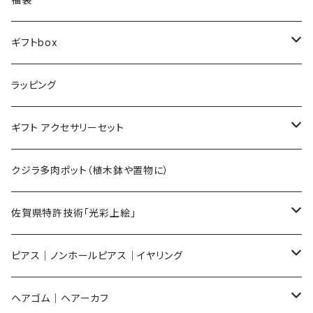
ギフトbox
Lサイズ
ラッピング
Mサイズ
ギフト アクセサリーセット
Sサイズ
flower
クジラ多肉ポット（植木鉢や置物に）
メンズ ギフトセット
佐賀県特許技術「光彩上絵」
ピアス
ピアス｜ノンホールピアス｜イヤリング
イヤリング
ピアス
ヘアゴム｜ヘアーカフ