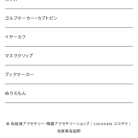
カモフラージュ
羊
ラッコ
鳥
鳥
音楽
音楽
紐
アルファベット
ゴルフマーカー・カブトピン
square
牛
ネコ
Bubble
食品
バイオリン
天使
カメオ
カメオ
鳥
ハロウィン
イヤーカフ
カメ
食品
ガラス
ピアノ
リボン
イルカ
ハート
バルーン
バルーン
カメオ
マスククリップ
ガラス
星
Bubble
カエル
モザイク
マーメイド
マーブル
2トーン
ブックマーカー
Lips
アルファベット
pattern
ブタ
パン
メガネ
カモフラージュ
ハート
ぬりえもん
アルファベット
ハロウィン
Dot
チーター
モロッカン
リボン
サンダル
カモフラージュ・モザイク
ハロウィン
カメラ
カメラ
© 有田焼アクセサリー・陶器アクセサリーショップ｜cocosara ココサラ｜
ラッコ
バタフライ
お菓子
スクエア
Bubble
佐賀県有田町