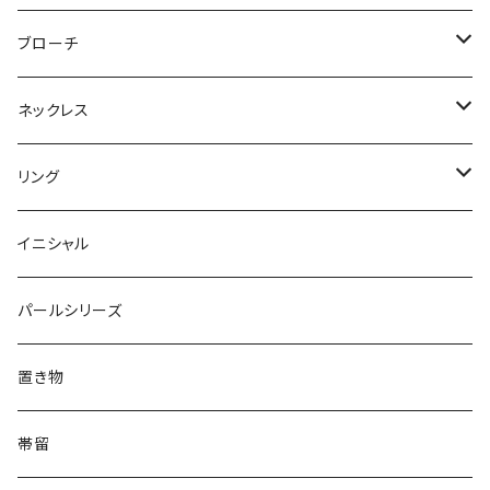
Flower
ノンホールピアス
ノンホールピアス
Flower
ブローチ
Dot
Flower
ヘアゴム
イヤリング
Round
Flower
ネックレス
Round
Dot
Flower
ブローチ
Square
Animal
Flower
リング
Oval
Round
Round
猫
ネックレス
てんとう虫
Lips
Animal
Flower
イニシャル
Triangle
Oval
てんとう虫
犬
リング
Animal
鏡
てんとう虫
Round
パールシリーズ
Square
Triangle
マーブル
パンダ
うさぎ
鏡
Pattern
Food
てんとう虫
置き物
てんとう虫
Square
ハリネズミ
鳥
パンダ
Pattern
house
Pattern
animal
帯留
pattern
Bubble
鳥
うさぎ