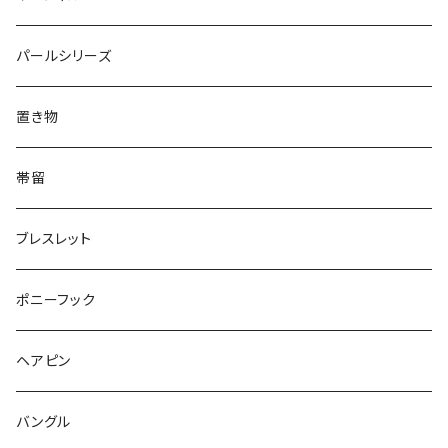
Triangle
Oval
てんとう虫
犬
リング
Animal
鏡
てんとう虫
Round
パールシリーズ
Square
Triangle
マーブル
パンダ
うさぎ
鏡
Pattern
Food
てんとう虫
置き物
てんとう虫
Square
ハリネズミ
鳥
パンダ
Pattern
house
Pattern
animal
帯留
pattern
Bubble
鳥
うさぎ
ウォンバット
マーメイド
bag
ガラス
lip
ブレスレット
カメラ
Animal
Triangle
クジラ
バンビ
雲
フルーツ
カメラ
フルーツ
ポニーフック
フルーツ
Pattern
食品
くま
チンチラ
さくらんぼ
月
てんとう虫
リボン
パン
ヘアピン
animal
Ⅼips
ガラス
コアラ
ハムスター
レモン
惑星
唐津土
野菜
ラリエット
ガラス
バングル
リボン
フルーツ
Animal
ハリネズミ