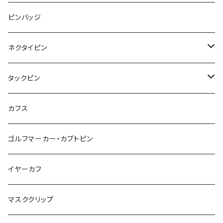
レッサーパンダ
みかん
星
lip
雲
モザイク
リボン
ピンバッジ
こいのぼり
リボン
カメオ
恐竜
ブタ
フルーツ
月
ハート
マーブル
ネクタイピン
マーブル
マーブル
ハート
ユニコーン
ナマケモノ
惑星
アイスクリーム
こいのぼり
アルファベット
鳥
結び
タックピン
カメオ
こいのぼり
ハロウィン
リス
カワウソ
星
星
マーブル
カメラ
ハロウィン
星
スクエア
結び
カフス
てんとう虫
カモフラージュ
羊
ラッコ
鳥
鳥
音楽
音楽
紐
アルファベット
ゴルフマーカー・カブトピン
square
牛
ネコ
Bubble
食品
バイオリン
天使
カメオ
カメオ
鳥
ハロウィン
イヤーカフ
カメ
食品
ガラス
ピアノ
リボン
イルカ
ハート
バルーン
バルーン
カメオ
マスククリップ
ガラス
星