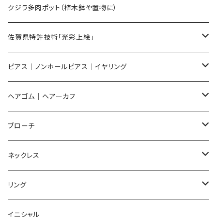
Sサイズ
flower
クジラ多肉ポット（植木鉢や置物に）
メンズ ギフトセット
佐賀県特許技術「光彩上絵」
ピアス
ピアス｜ノンホールピアス｜イヤリング
イヤリング
ピアス
ヘアゴム｜ヘアーカフ
Flower
ノンホールピアス
ノンホールピアス
Flower
ブローチ
Dot
Flower
ヘアゴム
イヤリング
Round
Flower
ネックレス
Round
Dot
Flower
ブローチ
Square
Animal
Flower
リング
Oval
Round
Round
猫
ネックレス
てんとう虫
Lips
Animal
Flower
イニシャル