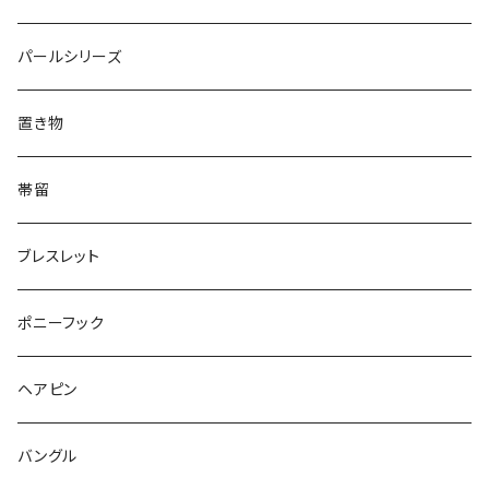
Triangle
Oval
てんとう虫
犬
リング
Animal
鏡
てんとう虫
Round
パールシリーズ
Square
Triangle
マーブル
パンダ
うさぎ
鏡
Pattern
Food
てんとう虫
置き物
てんとう虫
Square
ハリネズミ
鳥
パンダ
Pattern
house
Pattern
animal
帯留
pattern
Bubble
鳥
うさぎ
ウォンバット
マーメイド
bag
ガラス
lip
ブレスレット
カメラ
Animal
Triangle
クジラ
バンビ
雲
フルーツ
カメラ
フルーツ
ポニーフック
フルーツ
Pattern
食品
くま
チンチラ
さくらんぼ
月
てんとう虫
リボン
パン
ヘアピン
animal
Ⅼips
ガラス
コアラ
ハムスター
レモン
惑星
唐津土
野菜
ラリエット
ガラス
バングル
リボン
フルーツ
Animal
ハリネズミ