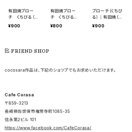
有田焼ブロー
有田焼ブロー
ブローチ（くちび
チ くちびる（L）
チ くちびる
る）｜有田焼（陶
青
（M）青
器）ブローチ
¥900
¥800
¥900
FRIEND SHOP
cocosara作品は、下記のショツプでもお求めいただけます。
Cafe Corasa
〒859-3213
長崎県佐世保市権常寺町1085-35
信永第2ビル 101
https://www.facebook.com/CafeCorasa/