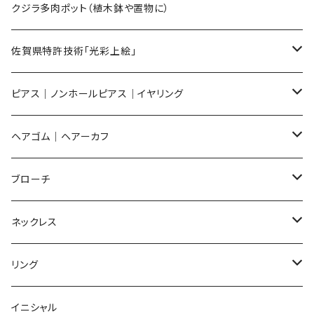
Sサイズ
flower
クジラ多肉ポット（植木鉢や置物に）
メンズ ギフトセット
佐賀県特許技術「光彩上絵」
ピアス
ピアス｜ノンホールピアス｜イヤリング
イヤリング
ピアス
ヘアゴム｜ヘアーカフ
Flower
ノンホールピアス
ノンホールピアス
Flower
ブローチ
Dot
Flower
ヘアゴム
イヤリング
Round
Flower
ネックレス
Round
Dot
Flower
ブローチ
Square
Animal
Flower
リング
Oval
Round
Round
猫
ネックレス
てんとう虫
Lips
Animal
Flower
イニシャル