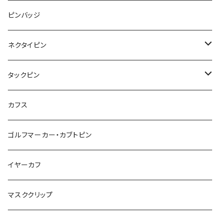
レッサーパンダ
みかん
星
lip
雲
モザイク
リボン
ピンバッジ
こいのぼり
リボン
カメオ
恐竜
ブタ
フルーツ
月
ハート
マーブル
ネクタイピン
マーブル
マーブル
ハート
ユニコーン
ナマケモノ
惑星
アイスクリーム
こいのぼり
アルファベット
鳥
結び
タックピン
カメオ
こいのぼり
ハロウィン
リス
カワウソ
星
星
マーブル
カメラ
ハロウィン
星
スクエア
結び
カフス
てんとう虫
カモフラージュ
羊
ラッコ
鳥
鳥
音楽
音楽
紐
アルファベット
ゴルフマーカー・カブトピン
square
牛
ネコ
Bubble
食品
バイオリン
天使
カメオ
カメオ
鳥
ハロウィン
イヤーカフ
カメ
食品
ガラス
ピアノ
リボン
イルカ
ハート
バルーン
バルーン
カメオ
マスククリップ
ガラス
星
Bubble