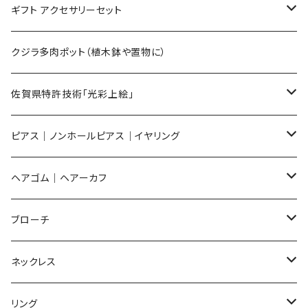
Mサイズ
ギフト アクセサリーセット
Sサイズ
flower
クジラ多肉ポット（植木鉢や置物に）
メンズ ギフトセット
佐賀県特許技術「光彩上絵」
ピアス
ピアス｜ノンホールピアス｜イヤリング
イヤリング
ピアス
ヘアゴム｜ヘアーカフ
Flower
ノンホールピアス
ノンホールピアス
Flower
ブローチ
Dot
Flower
ヘアゴム
イヤリング
Round
Flower
ネックレス
Round
Dot
Flower
ブローチ
Square
Animal
Flower
リング