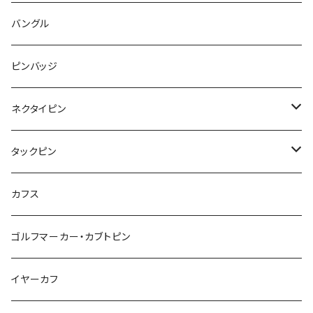
コアラ
ハムスター
レモン
惑星
唐津土
野菜
ラリエット
ガラス
バングル
リボン
フルーツ
Animal
ハリネズミ
レッサーパンダ
みかん
星
lip
雲
モザイク
リボン
ピンバッジ
こいのぼり
リボン
カメオ
恐竜
ブタ
フルーツ
月
ハート
マーブル
ネクタイピン
マーブル
マーブル
ハート
ユニコーン
ナマケモノ
惑星
アイスクリーム
こいのぼり
アルファベット
鳥
結び
タックピン
カメオ
こいのぼり
ハロウィン
リス
カワウソ
星
星
マーブル
カメラ
ハロウィン
星
スクエア
結び
カフス
てんとう虫
カモフラージュ
羊
ラッコ
鳥
鳥
音楽
音楽
紐
アルファベット
ゴルフマーカー・カブトピン
square
牛
ネコ
Bubble
食品
バイオリン
天使
カメオ
カメオ
鳥
ハロウィン
イヤーカフ
カメ
食品