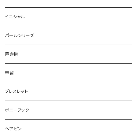
Oval
Round
Round
猫
ネックレス
てんとう虫
Lips
Animal
Flower
イニシャル
Triangle
Oval
てんとう虫
犬
リング
Animal
鏡
てんとう虫
Round
パールシリーズ
Square
Triangle
マーブル
パンダ
うさぎ
鏡
Pattern
Food
てんとう虫
置き物
てんとう虫
Square
ハリネズミ
鳥
パンダ
Pattern
house
Pattern
animal
帯留
pattern
Bubble
鳥
うさぎ
ウォンバット
マーメイド
bag
ガラス
lip
ブレスレット
カメラ
Animal
Triangle
クジラ
バンビ
雲
フルーツ
カメラ
フルーツ
ポニーフック
フルーツ
Pattern
食品
くま
チンチラ
さくらんぼ
月
てんとう虫
リボン
パン
ヘアピン
animal
Ⅼips
ガラス