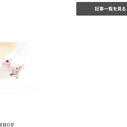
記事一覧を見る
リング 恐竜 パラサウロ
ロフス
¥750
 SHOP