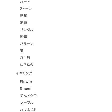
ハート
2トーン
惑星
足跡
サンダル
恐竜
バルーン
猫
ひし形
ゆらゆら
イヤリング
Flower
Round
てんとう虫
マーブル
ハリネズミ