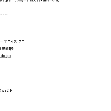
nstagram.com/marin.osakanamura/
-----
一丁目４番17号
賀駅前1階
ado.jp/
-----
ス
/3Dwz2rR