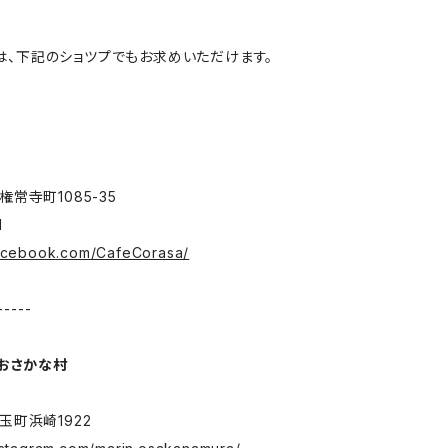
作品は、下記のショツプでもお求めいただけます。
常寺町1085-35
1
facebook.com/CafeCorasa/
-----
 おさかな村
町浜崎1922