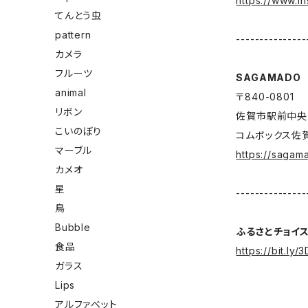
https://www.i
てんとう虫
pattern
---------------
カメラ
フルーツ
SAGAMADO
animal
〒840-0801
リボン
佐賀市駅前中央
こいのぼり
コムボックス佐
マーブル
https://sagam
カメオ
星
---------------
鳥
Bubble
ふるさとチョイ
食品
https://bit.ly
ガラス
Lips
アルファベット