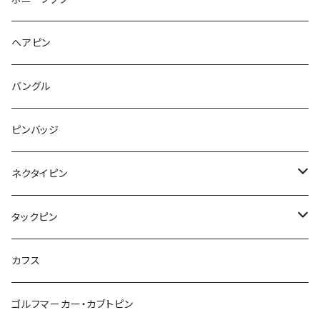
フルーツ
Pattern
食品
くま
チンチラ
さくらんぼ
月
てんとう虫
リボン
パン
ヘアピン
animal
Ⅼips
ガラス
コアラ
ハムスター
レモン
惑星
唐津土
野菜
ラリエット
ガラス
バングル
リボン
フルーツ
Animal
ハリネズミ
レッサーパンダ
みかん
星
lip
雲
モザイク
リボン
ピンバッジ
こいのぼり
リボン
カメオ
恐竜
ブタ
フルーツ
月
ハート
マーブル
ネクタイピン
マーブル
マーブル
ハート
ユニコーン
ナマケモノ
惑星
アイスクリーム
こいのぼり
アルファベット
鳥
結び
タックピン
カメオ
こいのぼり
ハロウィン
リス
カワウソ
星
星
マーブル
カメラ
ハロウィン
星
スクエア
結び
カフス
てんとう虫
カモフラージュ
羊
ラッコ
鳥
鳥
音楽
音楽
紐
アルファベット
ゴルフマーカー・カブトピン
square
牛
ネコ