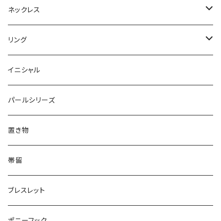
Dot
Flower
ヘアゴム
イヤリング
Round
Flower
ネックレス
Round
Dot
Flower
ブローチ
Square
Animal
Flower
リング
Oval
Round
Round
猫
ネックレス
てんとう虫
Lips
Animal
Flower
イニシャル
Triangle
Oval
てんとう虫
犬
リング
Animal
鏡
てんとう虫
Round
パールシリーズ
Square
Triangle
マーブル
パンダ
うさぎ
鏡
Pattern
Food
てんとう虫
置き物
てんとう虫
Square
ハリネズミ
鳥
パンダ
Pattern
house
Pattern
animal
帯留
pattern
Bubble
鳥
うさぎ
ウォンバット
マーメイド
bag
ガラス
lip
ブレスレット
カメラ
Animal
Triangle
クジラ
バンビ
雲
フルーツ
カメラ
フルーツ
ポニーフック