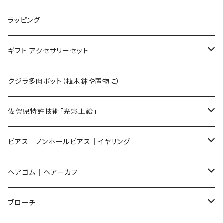
Lサイズ
ラッピング
Mサイズ
ギフト アクセサリーセット
Sサイズ
flower
クジラ多肉ポット（植木鉢や置物に）
メンズ ギフトセット
佐賀県特許技術「光彩上絵」
ピアス
ピアス｜ノンホールピアス｜イヤリング
イヤリング
ピアス
ヘアゴム｜ヘアーカフ
Flower
ノンホールピアス
ノンホールピアス
Flower
ブローチ