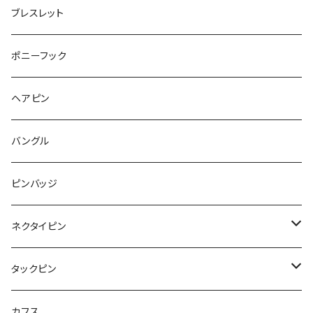
ウォンバット
マーメイド
bag
ガラス
lip
ブレスレット
カメラ
Animal
Triangle
クジラ
バンビ
雲
フルーツ
カメラ
フルーツ
ポニーフック
フルーツ
Pattern
食品
くま
チンチラ
さくらんぼ
月
てんとう虫
リボン
パン
ヘアピン
animal
Ⅼips
ガラス
コアラ
ハムスター
レモン
惑星
唐津土
野菜
ラリエット
ガラス
バングル
リボン
フルーツ
Animal
ハリネズミ
レッサーパンダ
みかん
星
lip
雲
モザイク
リボン
ピンバッジ
こいのぼり
リボン
カメオ
恐竜
ブタ
フルーツ
月
ハート
マーブル
ネクタイピン
マーブル
マーブル
ハート
ユニコーン
ナマケモノ
惑星
アイスクリーム
こいのぼり
アルファベット
鳥
結び
タックピン
カメオ
こいのぼり
ハロウィン
リス
カワウソ
星
星
マーブル
カメラ
ハロウィン
星
スクエア
結び
カフス
てんとう虫