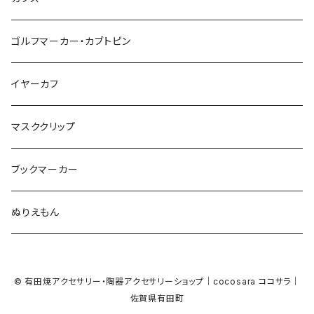
カモフラージュ
羊
ラッコ
鳥
鳥
音楽
音楽
紐
アルファベット
ゴルフマーカー・カブトピン
square
牛
ネコ
Bubble
食品
バイオリン
天使
カメオ
カメオ
鳥
ハロウィン
イヤーカフ
カメ
食品
ガラス
ピアノ
リボン
イルカ
ハート
バルーン
バルーン
カメオ
マスククリップ
ガラス
星
Bubble
カエル
モザイク
マーメイド
マーブル
2トーン
ブックマーカー
Lips
アルファベット
pattern
ブタ
パン
メガネ
カモフラージュ
ハート
ぬりえもん
アルファベット
ハロウィン
Dot
チーター
モロッカン
リボン
サンダル
カモフラージュ・モザイク
ハロウィン
カメラ
カメラ
© 有田焼アクセサリー・陶器アクセサリーショップ｜cocosara ココサラ｜
ラッコ
バタフライ
お菓子
スクエア
Bubble
佐賀県有田町