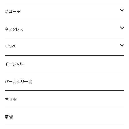
Flower
ノンホールピアス
ノンホールピアス
Flower
ブローチ
Dot
Flower
ヘアゴム
イヤリング
Round
Flower
ネックレス
Round
Dot
Flower
ブローチ
Square
Animal
Flower
リング
Oval
Round
Round
猫
ネックレス
てんとう虫
Lips
Animal
Flower
イニシャル
Triangle
Oval
てんとう虫
犬
リング
Animal
鏡
てんとう虫
Round
パールシリーズ
Square
Triangle
マーブル
パンダ
うさぎ
鏡
Pattern
Food
てんとう虫
置き物
てんとう虫
Square
ハリネズミ
鳥
パンダ
Pattern
house
Pattern
animal
帯留
pattern
Bubble
鳥
うさぎ