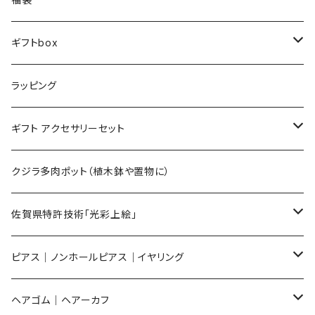
ギフトbox
Lサイズ
ラッピング
Mサイズ
ギフト アクセサリーセット
Sサイズ
flower
クジラ多肉ポット（植木鉢や置物に）
メンズ ギフトセット
佐賀県特許技術「光彩上絵」
ピアス
ピアス｜ノンホールピアス｜イヤリング
イヤリング
ピアス
ヘアゴム｜ヘアーカフ