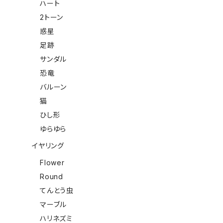
ハート
2トーン
惑星
足跡
サンダル
恐竜
バルーン
猫
ひし形
ゆらゆら
イヤリング
Flower
Round
てんとう虫
マーブル
ハリネズミ