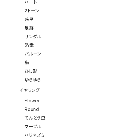
ハート
2トーン
惑星
足跡
サンダル
恐竜
バルーン
猫
ひし形
ゆらゆら
イヤリング
Flower
Round
てんとう虫
マーブル
ハリネズミ