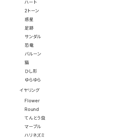
ハート
2トーン
惑星
足跡
サンダル
恐竜
バルーン
猫
ひし形
ゆらゆら
イヤリング
Flower
Round
てんとう虫
マーブル
ハリネズミ