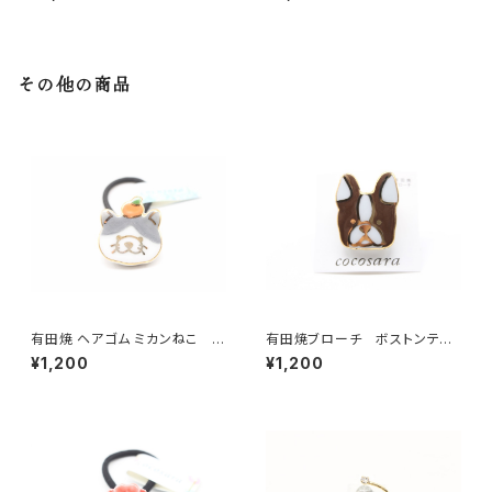
その他の商品
有田焼 ヘアゴム ミカンねこ グ
有田焼ブローチ ボストンテリ
レー
ア 2
¥1,200
¥1,200