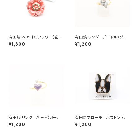
有田焼 ヘアゴム フラワー（花芯
有田焼 リング プードル（グレ
金彩） 赤
ー）
¥1,300
¥1,200
有田焼 リング ハート（パープ
有田焼ブローチ ボストンテリ
ル）
ア 1
¥1,200
¥1,200