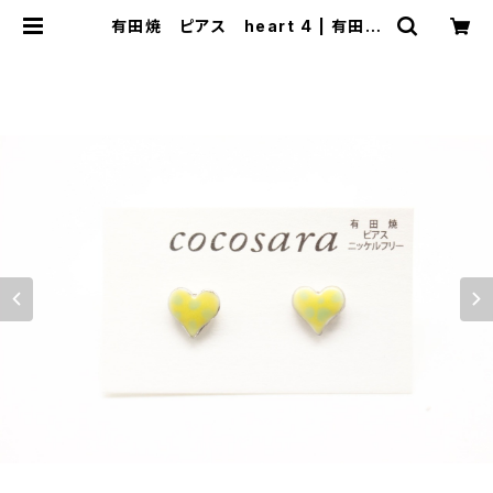
有田焼 ピアス heart 4 | 有田焼
アクセサリー・陶器アクセサリーショッ
プ｜cocosara ココサラ｜佐賀県有
田町