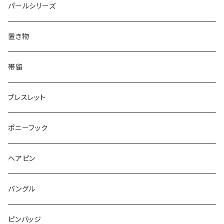
犬
リング
Animal
鏡
てんとう虫
Round
パールシリーズ
Square
Triangle
マーブル
パンダ
うさぎ
鏡
Pattern
Food
てんとう虫
置き物
てんとう虫
Square
ハリネズミ
鳥
パンダ
Pattern
house
Pattern
animal
帯留
pattern
Bubble
鳥
うさぎ
ウォンバット
マーメイド
bag
ガラス
lip
ブレスレット
カメラ
Animal
Triangle
クジラ
バンビ
雲
フルーツ
カメラ
フルーツ
ポニーフック
フルーツ
Pattern
食品
くま
チンチラ
さくらんぼ
月
てんとう虫
リボン
パン
ヘアピン
animal
Ⅼips
ガラス
コアラ
ハムスター
レモン
惑星
唐津土
野菜
ラリエット
ガラス
バングル
リボン
フルーツ
Animal
ハリネズミ
レッサーパンダ
みかん
星
lip
雲
モザイク
リボン
ピンバッジ
こいのぼり