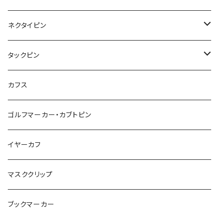
リボン
カメオ
恐竜
ブタ
フルーツ
月
ハート
マーブル
ネクタイピン
マーブル
マーブル
ハート
ユニコーン
ナマケモノ
惑星
アイスクリーム
こいのぼり
アルファベット
鳥
結び
タックピン
カメオ
こいのぼり
ハロウィン
リス
カワウソ
星
星
マーブル
カメラ
ハロウィン
星
スクエア
結び
カフス
てんとう虫
カモフラージュ
羊
ラッコ
鳥
鳥
音楽
音楽
紐
アルファベット
ゴルフマーカー・カブトピン
square
牛
ネコ
Bubble
食品
バイオリン
天使
カメオ
カメオ
鳥
ハロウィン
イヤーカフ
カメ
食品
ガラス
ピアノ
リボン
イルカ
ハート
バルーン
バルーン
カメオ
マスククリップ
ガラス
星
Bubble
カエル
モザイク
マーメイド
マーブル
2トーン
ブックマーカー