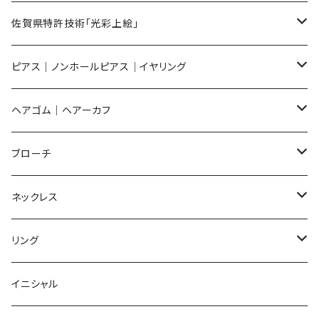
メンズ ギフトセット
佐賀県特許技術「光彩上絵」
ピアス
ピアス｜ノンホールピアス｜イヤリング
イヤリング
ピアス
ヘアゴム｜ヘアーカフ
Flower
ノンホールピアス
ノンホールピアス
Flower
ブローチ
Dot
Flower
ヘアゴム
イヤリング
Round
Flower
ネックレス
Round
Dot
Flower
ブローチ
Square
Animal
Flower
リング
Oval
Round
Round
猫
ネックレス
てんとう虫
Lips
Animal
Flower
イニシャル
Triangle
Oval
てんとう虫