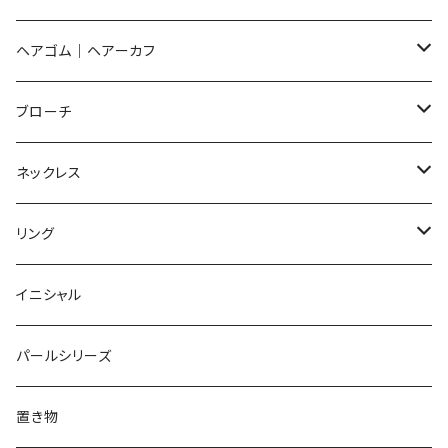
イヤリング
ピアス
ヘアゴム｜ヘアーカフ
Flower
ノンホールピアス
ノンホールピアス
Flower
ブローチ
Dot
Flower
ヘアゴム
イヤリング
Round
Flower
ネックレス
Round
Dot
Flower
ブローチ
Square
Animal
Flower
リング
Oval
Round
Round
猫
ネックレス
てんとう虫
Lips
Animal
Flower
イニシャル
Triangle
Oval
てんとう虫
犬
リング
Animal
鏡
てんとう虫
Round
パールシリーズ
Square
Triangle
マーブル
パンダ
うさぎ
鏡
Pattern
Food
てんとう虫
置き物