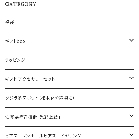
CATEGORY
福袋
ギフトbox
Lサイズ
ラッピング
Mサイズ
ギフト アクセサリーセット
Sサイズ
flower
クジラ多肉ポット（植木鉢や置物に）
メンズ ギフトセット
佐賀県特許技術「光彩上絵」
ピアス
ピアス｜ノンホールピアス｜イヤリング