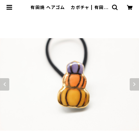
有田焼 ヘアゴム カボチャ | 有田焼
アクセサリー・陶器アクセサリーショッ
プ｜cocosara ココサラ｜佐賀県有
田町