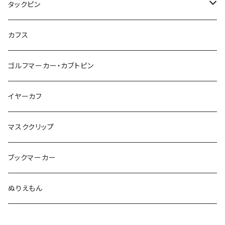
惑星
アイスクリーム
こいのぼり
アルファベット
鳥
結び
タックピン
カメオ
こいのぼり
ハロウィン
リス
カワウソ
星
星
マーブル
カメラ
ハロウィン
星
スクエア
結び
カフス
てんとう虫
カモフラージュ
羊
ラッコ
鳥
鳥
音楽
音楽
紐
アルファベット
ゴルフマーカー・カブトピン
square
牛
ネコ
Bubble
食品
バイオリン
天使
カメオ
カメオ
鳥
ハロウィン
イヤーカフ
カメ
食品
ガラス
ピアノ
リボン
イルカ
ハート
バルーン
バルーン
カメオ
マスククリップ
ガラス
星
Bubble
カエル
モザイク
マーメイド
マーブル
2トーン
ブックマーカー
Lips
アルファベット
pattern
ブタ
パン
メガネ
カモフラージュ
ハート
ぬりえもん
アルファベット
ハロウィン
Dot
チーター
モロッカン
リボン
サンダル
カモフラージュ・モザイク