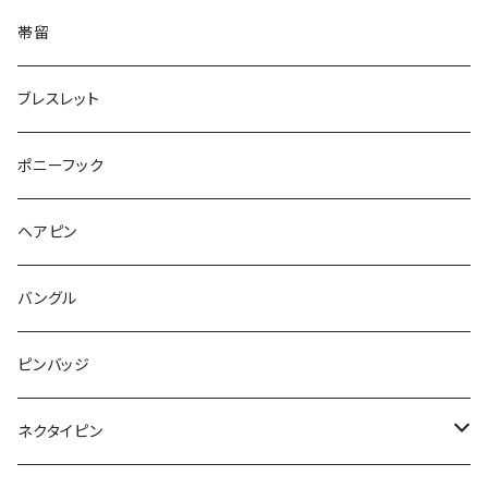
てんとう虫
Square
ハリネズミ
鳥
パンダ
Pattern
house
Pattern
animal
帯留
pattern
Bubble
鳥
うさぎ
ウォンバット
マーメイド
bag
ガラス
lip
ブレスレット
カメラ
Animal
Triangle
クジラ
バンビ
雲
フルーツ
カメラ
フルーツ
ポニーフック
フルーツ
Pattern
食品
くま
チンチラ
さくらんぼ
月
てんとう虫
リボン
パン
ヘアピン
animal
Ⅼips
ガラス
コアラ
ハムスター
レモン
惑星
唐津土
野菜
ラリエット
ガラス
バングル
リボン
フルーツ
Animal
ハリネズミ
レッサーパンダ
みかん
星
lip
雲
モザイク
リボン
ピンバッジ
こいのぼり
リボン
カメオ
恐竜
ブタ
フルーツ
月
ハート
マーブル
ネクタイピン
マーブル
マーブル
ハート
ユニコーン
ナマケモノ