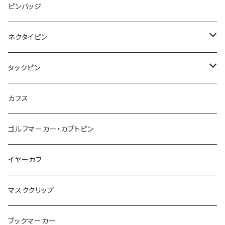
みかん
星
lip
雲
モザイク
リボン
ピンバッジ
こいのぼり
リボン
カメオ
恐竜
ブタ
フルーツ
月
ハート
マーブル
ネクタイピン
マーブル
マーブル
ハート
ユニコーン
ナマケモノ
惑星
アイスクリーム
こいのぼり
アルファベット
鳥
結び
タックピン
カメオ
こいのぼり
ハロウィン
リス
カワウソ
星
星
マーブル
カメラ
ハロウィン
星
スクエア
結び
カフス
てんとう虫
カモフラージュ
羊
ラッコ
鳥
鳥
音楽
音楽
紐
アルファベット
ゴルフマーカー・カブトピン
square
牛
ネコ
Bubble
食品
バイオリン
天使
カメオ
カメオ
鳥
ハロウィン
イヤーカフ
カメ
食品
ガラス
ピアノ
リボン
イルカ
ハート
バルーン
バルーン
カメオ
マスククリップ
ガラス
星
Bubble
カエル
モザイク
マーメイド
マーブル
2トーン
ブックマーカー