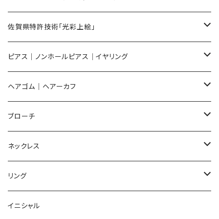
メンズ ギフトセット
佐賀県特許技術「光彩上絵」
ピアス
ピアス｜ノンホールピアス｜イヤリング
イヤリング
ピアス
ヘアゴム｜ヘアーカフ
Flower
ノンホールピアス
ノンホールピアス
Flower
ブローチ
Dot
Flower
ヘアゴム
イヤリング
Round
Flower
ネックレス
Round
Dot
Flower
ブローチ
Square
Animal
Flower
リング
Oval
Round
Round
猫
ネックレス
てんとう虫
Lips
Animal
Flower
イニシャル