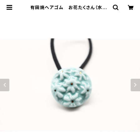
有田焼ヘアゴム お花たくさん（水色）
| 有田焼アクセサリー・陶器アクセサ
リーショップ｜cocosara ココサラ
｜佐賀県有田町