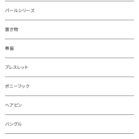
Triangle
Oval
てんとう虫
犬
リング
Animal
鏡
てんとう虫
Round
パールシリーズ
Square
Triangle
マーブル
パンダ
うさぎ
鏡
Pattern
Food
てんとう虫
置き物
てんとう虫
Square
ハリネズミ
鳥
パンダ
Pattern
house
Pattern
animal
帯留
pattern
Bubble
鳥
うさぎ
ウォンバット
マーメイド
bag
ガラス
lip
ブレスレット
カメラ
Animal
Triangle
クジラ
バンビ
雲
フルーツ
カメラ
フルーツ
ポニーフック
フルーツ
Pattern
食品
くま
チンチラ
さくらんぼ
月
てんとう虫
リボン
パン
ヘアピン
animal
Ⅼips
ガラス
コアラ
ハムスター
レモン
惑星
唐津土
野菜
ラリエット
ガラス
バングル
リボン
フルーツ
Animal
ハリネズミ
レッサーパンダ