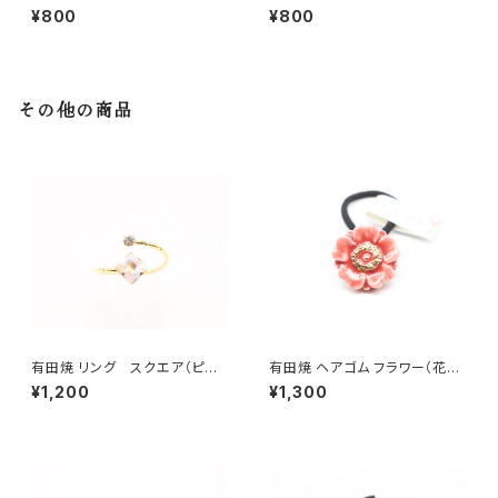
子 黄色
子 黒
¥800
¥800
その他の商品
有田焼 リング スクエア（ピン
有田焼 ヘアゴム フラワー（花芯
ク）
金彩） 赤
¥1,200
¥1,300