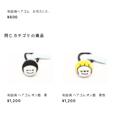
有田焼ヘアゴム お花たくさん
（水色）
¥600
同じカテゴリの商品
有田焼 ヘアゴム オン眉 黒
有田焼 ヘアゴム オン眉 黄色
¥1,200
¥1,200