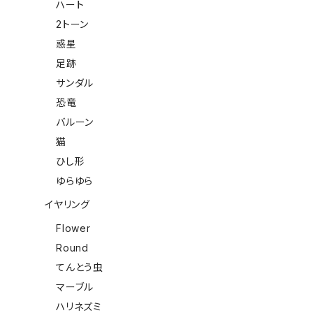
ハート
2トーン
惑星
足跡
サンダル
恐竜
バルーン
猫
ひし形
ゆらゆら
イヤリング
Flower
Round
てんとう虫
マーブル
ハリネズミ