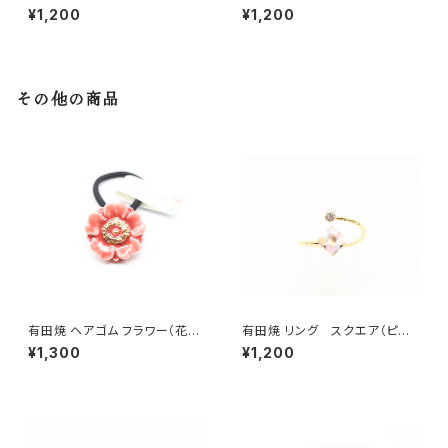
ワイト
¥1,200
¥1,200
その他の商品
有田焼 ヘアゴム フラワー（花芯
有田焼 リング スクエア（ピン
金彩） 赤
ク）
¥1,300
¥1,200