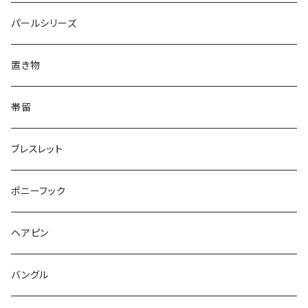
Triangle
Oval
てんとう虫
犬
リング
Animal
鏡
てんとう虫
Round
パールシリーズ
Square
Triangle
マーブル
パンダ
うさぎ
鏡
Pattern
Food
てんとう虫
置き物
てんとう虫
Square
ハリネズミ
鳥
パンダ
Pattern
house
Pattern
animal
帯留
pattern
Bubble
鳥
うさぎ
ウォンバット
マーメイド
bag
ガラス
lip
ブレスレット
カメラ
Animal
Triangle
クジラ
バンビ
雲
フルーツ
カメラ
フルーツ
ポニーフック
フルーツ
Pattern
食品
くま
チンチラ
さくらんぼ
月
てんとう虫
リボン
パン
ヘアピン
animal
Ⅼips
ガラス
コアラ
ハムスター
レモン
惑星
唐津土
野菜
ラリエット
ガラス
バングル
リボン
フルーツ
Animal
ハリネズミ
レッサーパンダ