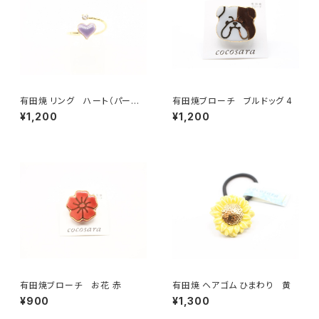
有田焼 リング ハート（パープ
有田焼ブローチ ブルドッグ 4
ル）
¥1,200
¥1,200
有田焼ブローチ お花 赤
有田焼 ヘアゴム ひまわり 黄
¥900
¥1,300