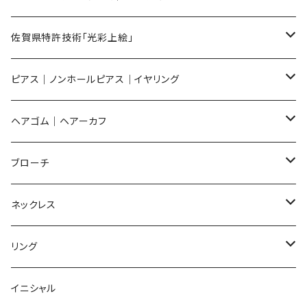
メンズ ギフトセット
佐賀県特許技術「光彩上絵」
ピアス
ピアス｜ノンホールピアス｜イヤリング
イヤリング
ピアス
ヘアゴム｜ヘアーカフ
Flower
ノンホールピアス
ノンホールピアス
Flower
ブローチ
Dot
Flower
ヘアゴム
イヤリング
Round
Flower
ネックレス
Round
Dot
Flower
ブローチ
Square
Animal
Flower
リング
Oval
Round
Round
猫
ネックレス
てんとう虫
Lips
Animal
Flower
イニシャル