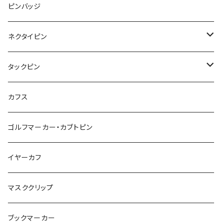
みかん
星
lip
雲
モザイク
リボン
ピンバッジ
こいのぼり
リボン
カメオ
恐竜
ブタ
フルーツ
月
ハート
マーブル
ネクタイピン
マーブル
マーブル
ハート
ユニコーン
ナマケモノ
惑星
アイスクリーム
こいのぼり
アルファベット
鳥
結び
タックピン
カメオ
こいのぼり
ハロウィン
リス
カワウソ
星
星
マーブル
カメラ
ハロウィン
星
スクエア
結び
カフス
てんとう虫
カモフラージュ
羊
ラッコ
鳥
鳥
音楽
音楽
紐
アルファベット
ゴルフマーカー・カブトピン
square
牛
ネコ
Bubble
食品
バイオリン
天使
カメオ
カメオ
鳥
ハロウィン
イヤーカフ
カメ
食品
ガラス
ピアノ
リボン
イルカ
ハート
バルーン
バルーン
カメオ
マスククリップ
ガラス
星
Bubble
カエル
モザイク
マーメイド
マーブル
2トーン
ブックマーカー