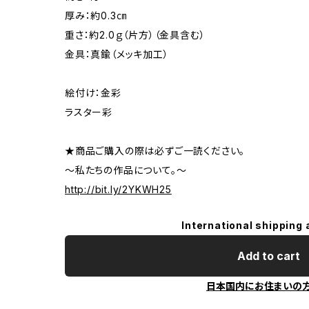
厚み：約0.3㎝
重さ：約2.0ｇ（片方）（金具含む）
金具：真鍮（メッキ加工）
絵付け：金彩
ラスター彩
★商品ご購入の際は必ずご一読ください。
～私たちの作品について。～
http://bit.ly/2YKWH25
International shipping 
Add to cart
日本国内にお住まいの