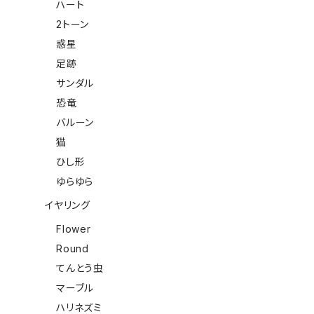
ハート
2トーン
惑星
足跡
サンダル
恐竜
バルーン
猫
ひし形
ゆらゆら
イヤリング
Flower
Round
てんとう虫
マーブル
ハリネズミ