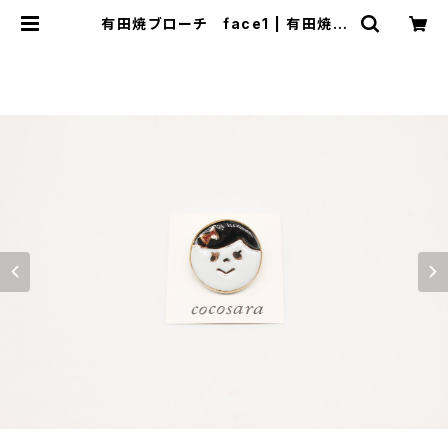
有田焼ブローチ face1 | 有田焼ア
クセサリー・陶器アクセサリーショップ
｜cocosara ココサラ｜佐賀県有田
町