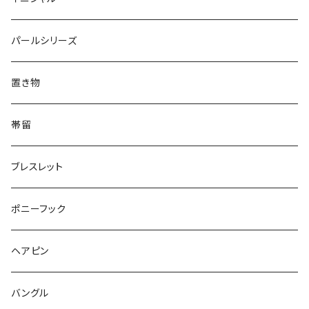
Triangle
Oval
てんとう虫
犬
リング
Animal
鏡
てんとう虫
Round
パールシリーズ
Square
Triangle
マーブル
パンダ
うさぎ
鏡
Pattern
Food
てんとう虫
置き物
てんとう虫
Square
ハリネズミ
鳥
パンダ
Pattern
house
Pattern
animal
帯留
pattern
Bubble
鳥
うさぎ
ウォンバット
マーメイド
bag
ガラス
lip
ブレスレット
カメラ
Animal
Triangle
クジラ
バンビ
雲
フルーツ
カメラ
フルーツ
ポニーフック
フルーツ
Pattern
食品
くま
チンチラ
さくらんぼ
月
てんとう虫
リボン
パン
ヘアピン
animal
Ⅼips
ガラス
コアラ
ハムスター
レモン
惑星
唐津土
野菜
ラリエット
ガラス
バングル
リボン
フルーツ
Animal