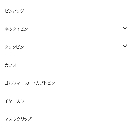
ハリネズミ
レッサーパンダ
みかん
星
lip
雲
モザイク
リボン
ピンバッジ
こいのぼり
リボン
カメオ
恐竜
ブタ
フルーツ
月
ハート
マーブル
ネクタイピン
マーブル
マーブル
ハート
ユニコーン
ナマケモノ
惑星
アイスクリーム
こいのぼり
アルファベット
鳥
結び
タックピン
カメオ
こいのぼり
ハロウィン
リス
カワウソ
星
星
マーブル
カメラ
ハロウィン
星
スクエア
結び
カフス
てんとう虫
カモフラージュ
羊
ラッコ
鳥
鳥
音楽
音楽
紐
アルファベット
ゴルフマーカー・カブトピン
square
牛
ネコ
Bubble
食品
バイオリン
天使
カメオ
カメオ
鳥
ハロウィン
イヤーカフ
カメ
食品
ガラス
ピアノ
リボン
イルカ
ハート
バルーン
バルーン
カメオ
マスククリップ
ガラス