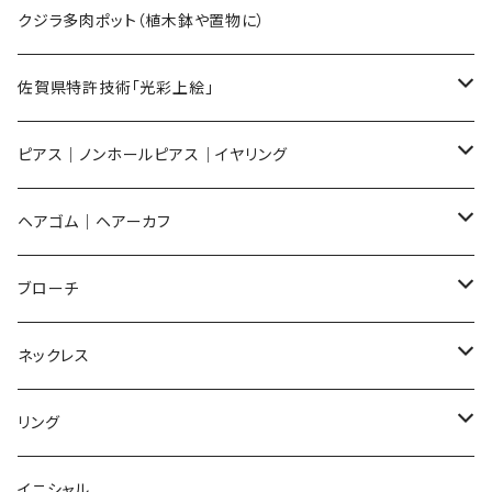
Sサイズ
flower
クジラ多肉ポット（植木鉢や置物に）
メンズ ギフトセット
佐賀県特許技術「光彩上絵」
ピアス
ピアス｜ノンホールピアス｜イヤリング
イヤリング
ピアス
ヘアゴム｜ヘアーカフ
Flower
ノンホールピアス
ノンホールピアス
Flower
ブローチ
Dot
Flower
ヘアゴム
イヤリング
Round
Flower
ネックレス
Round
Dot
Flower
ブローチ
Square
Animal
Flower
リング
Oval
Round
Round
猫
ネックレス
てんとう虫
Lips
Animal
Flower
イニシャル