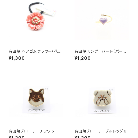
有田焼 ヘアゴム フラワー（花芯
有田焼 リング ハート（パープ
金彩） 赤
ル）
¥1,300
¥1,200
有田焼ブローチ チワワ 5
有田焼ブローチ ブルドッグ 6
¥1,200
¥1,200