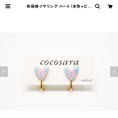
有田焼イヤリング ハート（水色×ピン
ク） | 有田焼アクセサリー・陶器アクセ
サリーショップ｜cocosara ココサ
ラ｜佐賀県有田町