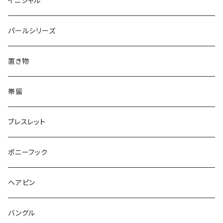
イニシャル
Triangle
Oval
てんとう虫
犬
リング
Animal
鏡
てんとう虫
Round
パールシリーズ
Square
Triangle
マーブル
パンダ
うさぎ
鏡
Pattern
Food
てんとう虫
置き物
てんとう虫
Square
ハリネズミ
鳥
パンダ
Pattern
house
Pattern
animal
帯留
pattern
Bubble
鳥
うさぎ
ウォンバット
マーメイド
bag
ガラス
lip
ブレスレット
カメラ
Animal
Triangle
クジラ
バンビ
雲
フルーツ
カメラ
フルーツ
ポニーフック
フルーツ
Pattern
食品
くま
チンチラ
さくらんぼ
月
てんとう虫
リボン
パン
ヘアピン
animal
Ⅼips
ガラス
コアラ
ハムスター
レモン
惑星
唐津土
野菜
ラリエット
ガラス
バングル
リボン
フルーツ