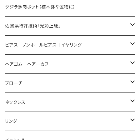
Sサイズ
flower
クジラ多肉ポット（植木鉢や置物に）
メンズ ギフトセット
佐賀県特許技術「光彩上絵」
ピアス
ピアス｜ノンホールピアス｜イヤリング
イヤリング
ピアス
ヘアゴム｜ヘアーカフ
Flower
ノンホールピアス
ノンホールピアス
Flower
ブローチ
Dot
Flower
ヘアゴム
イヤリング
Round
Flower
ネックレス
Round
Dot
Flower
ブローチ
Square
Animal
Flower
リング
Oval
Round
Round
猫
ネックレス
てんとう虫
Lips
Animal
Flower