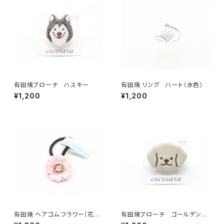
有田焼ブローチ ハスキー
有田焼 リング ハート（水色）
¥1,200
¥1,200
有田焼 ヘアゴム フラワー（花芯
有田焼ブローチ ゴールデンレ
金彩） ピンク
トリバー