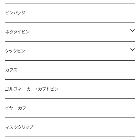
Animal
ハリネズミ
レッサーパンダ
みかん
星
lip
雲
モザイク
リボン
ピンバッジ
こいのぼり
リボン
カメオ
恐竜
ブタ
フルーツ
月
ハート
マーブル
ネクタイピン
マーブル
マーブル
ハート
ユニコーン
ナマケモノ
惑星
アイスクリーム
こいのぼり
アルファベット
鳥
結び
タックピン
カメオ
こいのぼり
ハロウィン
リス
カワウソ
星
星
マーブル
カメラ
ハロウィン
星
スクエア
結び
カフス
てんとう虫
カモフラージュ
羊
ラッコ
鳥
鳥
音楽
音楽
紐
アルファベット
ゴルフマーカー・カブトピン
square
牛
ネコ
Bubble
食品
バイオリン
天使
カメオ
カメオ
鳥
ハロウィン
イヤーカフ
カメ
食品
ガラス
ピアノ
リボン
イルカ
ハート
バルーン
バルーン
カメオ
マスククリップ