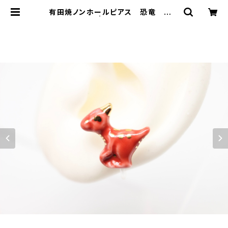
有田焼ノンホールピアス 恐竜 パラ
サウロロフス | 有田焼アクセサリー・
陶器アクセサリーショップ｜cocosa
ra ココサラ｜佐賀県有田町