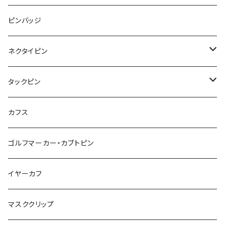
Animal
ハリネズミ
レッサーパンダ
みかん
星
lip
雲
モザイク
リボン
ピンバッジ
こいのぼり
リボン
カメオ
恐竜
ブタ
フルーツ
月
ハート
マーブル
ネクタイピン
マーブル
マーブル
ハート
ユニコーン
ナマケモノ
惑星
アイスクリーム
こいのぼり
アルファベット
鳥
結び
タックピン
カメオ
こいのぼり
ハロウィン
リス
カワウソ
星
星
マーブル
カメラ
ハロウィン
星
スクエア
結び
カフス
てんとう虫
カモフラージュ
羊
ラッコ
鳥
鳥
音楽
音楽
紐
アルファベット
ゴルフマーカー・カブトピン
square
牛
ネコ
Bubble
食品
バイオリン
天使
カメオ
カメオ
鳥
ハロウィン
イヤーカフ
カメ
食品
ガラス
ピアノ
リボン
イルカ
ハート
バルーン
バルーン
カメオ
マスククリップ