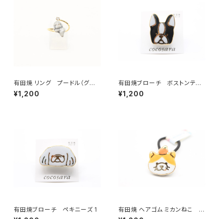
有田焼 リング プードル（グレ
有田焼ブローチ ボストンテリ
ー）
ア 1
¥1,200
¥1,200
有田焼ブローチ ペキニーズ 1
有田焼 ヘアゴム ミカンねこ オ
レンジ