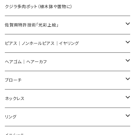
Sサイズ
flower
クジラ多肉ポット（植木鉢や置物に）
メンズ ギフトセット
佐賀県特許技術「光彩上絵」
ピアス
ピアス｜ノンホールピアス｜イヤリング
イヤリング
ピアス
ヘアゴム｜ヘアーカフ
Flower
ノンホールピアス
ノンホールピアス
Flower
ブローチ
Dot
Flower
ヘアゴム
イヤリング
Round
Flower
ネックレス
Round
Dot
Flower
ブローチ
Square
Animal
Flower
リング
Oval
Round
Round
猫
ネックレス
てんとう虫
Lips
Animal
Flower