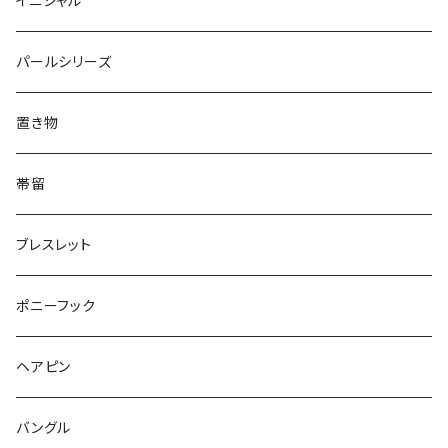
イニシャル
Triangle
Oval
てんとう虫
犬
リング
Animal
鏡
てんとう虫
Round
パールシリーズ
Square
Triangle
マーブル
パンダ
うさぎ
鏡
Pattern
Food
てんとう虫
置き物
てんとう虫
Square
ハリネズミ
鳥
パンダ
Pattern
house
Pattern
animal
帯留
pattern
Bubble
鳥
うさぎ
ウォンバット
マーメイド
bag
ガラス
lip
ブレスレット
カメラ
Animal
Triangle
クジラ
バンビ
雲
フルーツ
カメラ
フルーツ
ポニーフック
フルーツ
Pattern
食品
くま
チンチラ
さくらんぼ
月
てんとう虫
リボン
パン
ヘアピン
animal
Ⅼips
ガラス
コアラ
ハムスター
レモン
惑星
唐津土
野菜
ラリエット
ガラス
バングル
リボン
フルーツ