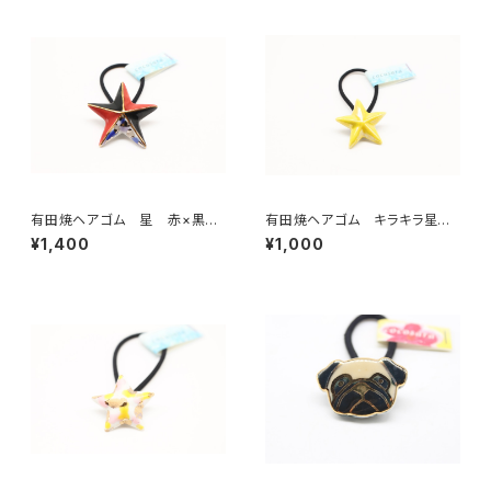
有田焼ヘアゴム 星 赤×黒
有田焼ヘアゴム キラキラ星
Lサイズ
黄 Mサイズ
¥1,400
¥1,000