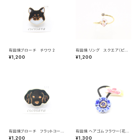
有田焼ブローチ チワワ 2
有田焼 リング スクエア（ピン
ク）
¥1,200
¥1,200
有田焼ブローチ フラットコーテ
有田焼 ヘアゴム フラワー（花芯
ッド・レトリーバー
金彩） ブルー
¥1,200
¥1,300