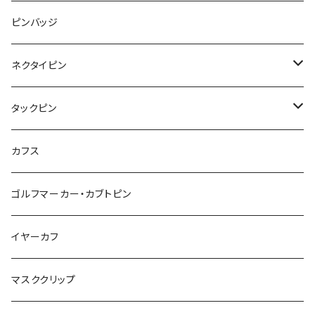
レッサーパンダ
みかん
星
lip
雲
モザイク
リボン
ピンバッジ
こいのぼり
リボン
カメオ
恐竜
ブタ
フルーツ
月
ハート
マーブル
ネクタイピン
マーブル
マーブル
ハート
ユニコーン
ナマケモノ
惑星
アイスクリーム
こいのぼり
アルファベット
鳥
結び
タックピン
カメオ
こいのぼり
ハロウィン
リス
カワウソ
星
星
マーブル
カメラ
ハロウィン
星
スクエア
結び
カフス
てんとう虫
カモフラージュ
羊
ラッコ
鳥
鳥
音楽
音楽
紐
アルファベット
ゴルフマーカー・カブトピン
square
牛
ネコ
Bubble
食品
バイオリン
天使
カメオ
カメオ
鳥
ハロウィン
イヤーカフ
カメ
食品
ガラス
ピアノ
リボン
イルカ
ハート
バルーン
バルーン
カメオ
マスククリップ
ガラス
星
Bubble