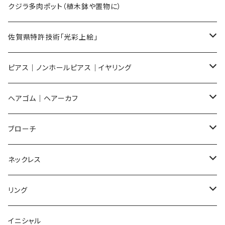
Sサイズ
flower
クジラ多肉ポット（植木鉢や置物に）
メンズ ギフトセット
佐賀県特許技術「光彩上絵」
ピアス
ピアス｜ノンホールピアス｜イヤリング
イヤリング
ピアス
ヘアゴム｜ヘアーカフ
Flower
ノンホールピアス
ノンホールピアス
Flower
ブローチ
Dot
Flower
ヘアゴム
イヤリング
Round
Flower
ネックレス
Round
Dot
Flower
ブローチ
Square
Animal
Flower
リング
Oval
Round
Round
猫
ネックレス
てんとう虫
Lips
Animal
Flower
イニシャル