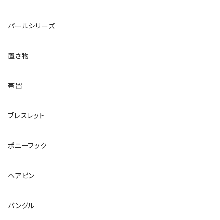
Triangle
Oval
てんとう虫
犬
リング
Animal
鏡
てんとう虫
Round
パールシリーズ
Square
Triangle
マーブル
パンダ
うさぎ
鏡
Pattern
Food
てんとう虫
置き物
てんとう虫
Square
ハリネズミ
鳥
パンダ
Pattern
house
Pattern
animal
帯留
pattern
Bubble
鳥
うさぎ
ウォンバット
マーメイド
bag
ガラス
lip
ブレスレット
カメラ
Animal
Triangle
クジラ
バンビ
雲
フルーツ
カメラ
フルーツ
ポニーフック
フルーツ
Pattern
食品
くま
チンチラ
さくらんぼ
月
てんとう虫
リボン
パン
ヘアピン
animal
Ⅼips
ガラス
コアラ
ハムスター
レモン
惑星
唐津土
野菜
ラリエット
ガラス
バングル
リボン
フルーツ
Animal
ハリネズミ