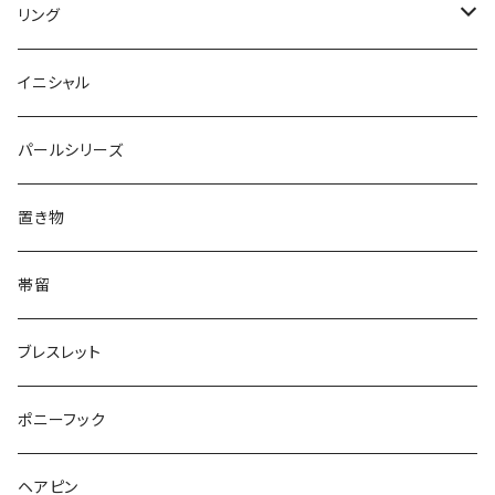
Round
Dot
Flower
ブローチ
Square
Animal
Flower
リング
Oval
Round
Round
猫
ネックレス
てんとう虫
Lips
Animal
Flower
イニシャル
Triangle
Oval
てんとう虫
犬
リング
Animal
鏡
てんとう虫
Round
パールシリーズ
Square
Triangle
マーブル
パンダ
うさぎ
鏡
Pattern
Food
てんとう虫
置き物
てんとう虫
Square
ハリネズミ
鳥
パンダ
Pattern
house
Pattern
animal
帯留
pattern
Bubble
鳥
うさぎ
ウォンバット
マーメイド
bag
ガラス
lip
ブレスレット
カメラ
Animal
Triangle
クジラ
バンビ
雲
フルーツ
カメラ
フルーツ
ポニーフック
フルーツ
Pattern
食品
くま
チンチラ
さくらんぼ
月
てんとう虫
リボン
パン
ヘアピン