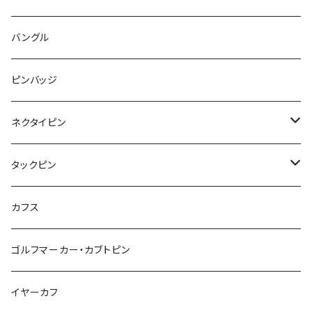
animal
Ⅼips
ガラス
コアラ
ハムスター
レモン
惑星
唐津土
野菜
ラリエット
ガラス
バングル
リボン
フルーツ
Animal
ハリネズミ
レッサーパンダ
みかん
星
lip
雲
モザイク
リボン
ピンバッジ
こいのぼり
リボン
カメオ
恐竜
ブタ
フルーツ
月
ハート
マーブル
ネクタイピン
マーブル
マーブル
ハート
ユニコーン
ナマケモノ
惑星
アイスクリーム
こいのぼり
アルファベット
鳥
結び
タックピン
カメオ
こいのぼり
ハロウィン
リス
カワウソ
星
星
マーブル
カメラ
ハロウィン
星
スクエア
結び
カフス
てんとう虫
カモフラージュ
羊
ラッコ
鳥
鳥
音楽
音楽
紐
アルファベット
ゴルフマーカー・カブトピン
square
牛
ネコ
Bubble
食品
バイオリン
天使
カメオ
カメオ
鳥
ハロウィン
イヤーカフ
カメ