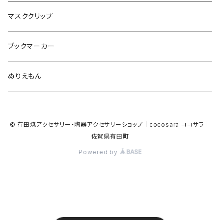
食品
ガラス
ピアノ
リボン
イルカ
ハート
バルーン
バルーン
カメオ
マスククリップ
ガラス
星
Bubble
カエル
モザイク
マーメイド
マーブル
2トーン
ブックマーカー
Lips
アルファベット
pattern
ブタ
パン
メガネ
カモフラージュ
ハート
ぬりえもん
アルファベット
ハロウィン
Dot
チーター
モロッカン
リボン
サンダル
カモフラージュ・モザイク
ハロウィン
カメラ
カメラ
© 有田焼アクセサリー・陶器アクセサリーショップ｜cocosara ココサラ｜
ラッコ
バタフライ
お菓子
スクエア
Bubble
佐賀県有田町
音楽
音楽
Powered by
貝殻
アザラシ
キャンディー
野菜
目玉焼き
食品
house
house
サンダル
ナマケモノ
パン
トライアングル
天使
ビーチサンダル
ハート
ハート
星
ゴリラ
アイス