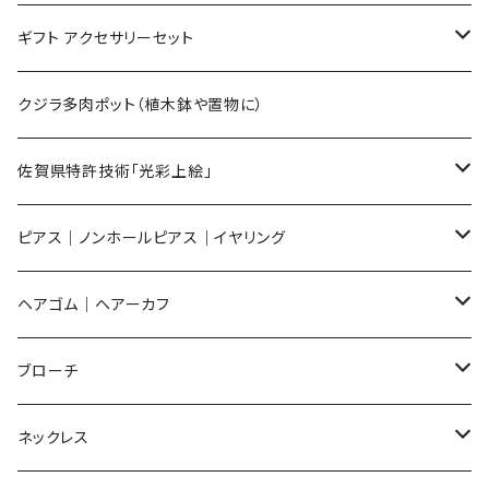
Mサイズ
ギフト アクセサリーセット
Sサイズ
flower
クジラ多肉ポット（植木鉢や置物に）
メンズ ギフトセット
佐賀県特許技術「光彩上絵」
ピアス
ピアス｜ノンホールピアス｜イヤリング
イヤリング
ピアス
ヘアゴム｜ヘアーカフ
Flower
ノンホールピアス
ノンホールピアス
Flower
ブローチ
Dot
Flower
ヘアゴム
イヤリング
Round
Flower
ネックレス