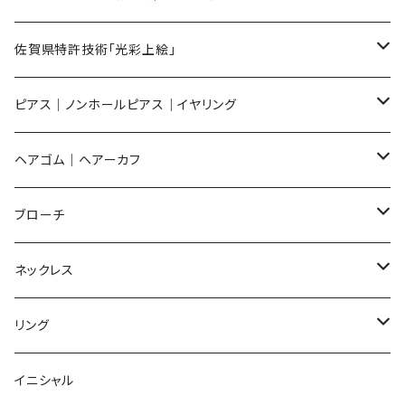
メンズ ギフトセット
佐賀県特許技術「光彩上絵」
ピアス
ピアス｜ノンホールピアス｜イヤリング
イヤリング
ピアス
ヘアゴム｜ヘアーカフ
Flower
ノンホールピアス
ノンホールピアス
Flower
ブローチ
Dot
Flower
ヘアゴム
イヤリング
Round
Flower
ネックレス
Round
Dot
Flower
ブローチ
Square
Animal
Flower
リング
Oval
Round
Round
猫
ネックレス
てんとう虫
Lips
Animal
Flower
イニシャル