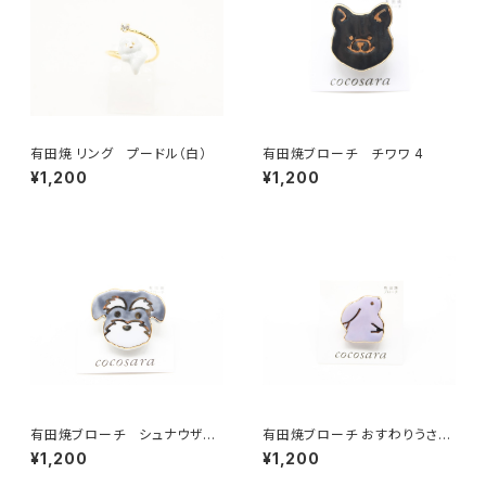
有田焼 リング プードル（白）
有田焼ブローチ チワワ 4
¥1,200
¥1,200
有田焼ブローチ シュナウザー
有田焼ブローチ おすわりうさぎ
（グレー×ゴールド）
（紫）
¥1,200
¥1,200