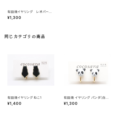
有田焼イヤリング レオパー
ド 艶あり
¥1,300
同じカテゴリの商品
有田焼イヤリング ねこ1
有田焼 イヤリング パンダ（白×
黒）
¥1,400
¥1,300