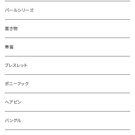
Triangle
Oval
てんとう虫
犬
リング
Animal
鏡
てんとう虫
Round
パールシリーズ
Square
Triangle
マーブル
パンダ
うさぎ
鏡
Pattern
Food
てんとう虫
置き物
てんとう虫
Square
ハリネズミ
鳥
パンダ
Pattern
house
Pattern
animal
帯留
pattern
Bubble
鳥
うさぎ
ウォンバット
マーメイド
bag
ガラス
lip
ブレスレット
カメラ
Animal
Triangle
クジラ
バンビ
雲
フルーツ
カメラ
フルーツ
ポニーフック
フルーツ
Pattern
食品
くま
チンチラ
さくらんぼ
月
てんとう虫
リボン
パン
ヘアピン
animal
Ⅼips
ガラス
コアラ
ハムスター
レモン
惑星
唐津土
野菜
ラリエット
ガラス
バングル
リボン
フルーツ
Animal
ハリネズミ
レッサーパンダ