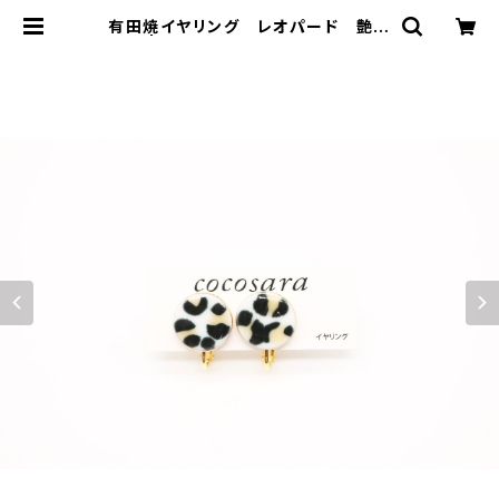
有田焼イヤリング レオパード 艶あ
り | 有田焼アクセサリー・陶器アク
セサリーショップ｜cocosara ココ
サラ｜佐賀県有田町