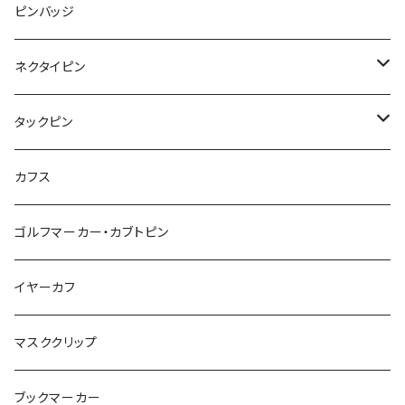
みかん
星
lip
雲
モザイク
リボン
ピンバッジ
こいのぼり
リボン
カメオ
恐竜
ブタ
フルーツ
月
ハート
マーブル
ネクタイピン
マーブル
マーブル
ハート
ユニコーン
ナマケモノ
惑星
アイスクリーム
こいのぼり
アルファベット
鳥
結び
タックピン
カメオ
こいのぼり
ハロウィン
リス
カワウソ
星
星
マーブル
カメラ
ハロウィン
星
スクエア
結び
カフス
てんとう虫
カモフラージュ
羊
ラッコ
鳥
鳥
音楽
音楽
紐
アルファベット
ゴルフマーカー・カブトピン
square
牛
ネコ
Bubble
食品
バイオリン
天使
カメオ
カメオ
鳥
ハロウィン
イヤーカフ
カメ
食品
ガラス
ピアノ
リボン
イルカ
ハート
バルーン
バルーン
カメオ
マスククリップ
ガラス
星
Bubble
カエル
モザイク
マーメイド
マーブル
2トーン
ブックマーカー