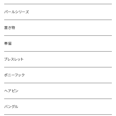
Triangle
Oval
てんとう虫
犬
リング
Animal
鏡
てんとう虫
Round
パールシリーズ
Square
Triangle
マーブル
パンダ
うさぎ
鏡
Pattern
Food
てんとう虫
置き物
てんとう虫
Square
ハリネズミ
鳥
パンダ
Pattern
house
Pattern
animal
帯留
pattern
Bubble
鳥
うさぎ
ウォンバット
マーメイド
bag
ガラス
lip
ブレスレット
カメラ
Animal
Triangle
クジラ
バンビ
雲
フルーツ
カメラ
フルーツ
ポニーフック
フルーツ
Pattern
食品
くま
チンチラ
さくらんぼ
月
てんとう虫
リボン
パン
ヘアピン
animal
Ⅼips
ガラス
コアラ
ハムスター
レモン
惑星
唐津土
野菜
ラリエット
ガラス
バングル
リボン
フルーツ
Animal
ハリネズミ
レッサーパンダ