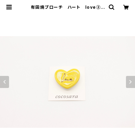
有田焼ブローチ ハート love② |
有田焼アクセサリー・陶器アクセサリ
ーショップ｜cocosara ココサラ｜
佐賀県有田町