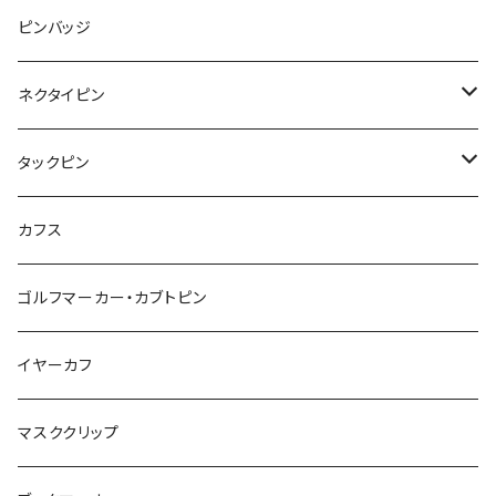
みかん
星
lip
雲
モザイク
リボン
ピンバッジ
こいのぼり
リボン
カメオ
恐竜
ブタ
フルーツ
月
ハート
マーブル
ネクタイピン
マーブル
マーブル
ハート
ユニコーン
ナマケモノ
惑星
アイスクリーム
こいのぼり
アルファベット
鳥
結び
タックピン
カメオ
こいのぼり
ハロウィン
リス
カワウソ
星
星
マーブル
カメラ
ハロウィン
星
スクエア
結び
カフス
てんとう虫
カモフラージュ
羊
ラッコ
鳥
鳥
音楽
音楽
紐
アルファベット
ゴルフマーカー・カブトピン
square
牛
ネコ
Bubble
食品
バイオリン
天使
カメオ
カメオ
鳥
ハロウィン
イヤーカフ
カメ
食品
ガラス
ピアノ
リボン
イルカ
ハート
バルーン
バルーン
カメオ
マスククリップ
ガラス
星
Bubble
カエル