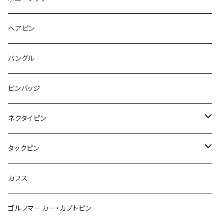
フルーツ
Pattern
食品
くま
チンチラ
さくらんぼ
月
てんとう虫
リボン
パン
ヘアピン
animal
Ⅼips
ガラス
コアラ
ハムスター
レモン
惑星
唐津土
野菜
ラリエット
ガラス
バングル
リボン
フルーツ
Animal
ハリネズミ
レッサーパンダ
みかん
星
lip
雲
モザイク
リボン
ピンバッジ
こいのぼり
リボン
カメオ
恐竜
ブタ
フルーツ
月
ハート
マーブル
ネクタイピン
マーブル
マーブル
ハート
ユニコーン
ナマケモノ
惑星
アイスクリーム
こいのぼり
アルファベット
鳥
結び
タックピン
カメオ
こいのぼり
ハロウィン
リス
カワウソ
星
星
マーブル
カメラ
ハロウィン
星
スクエア
結び
カフス
てんとう虫
カモフラージュ
羊
ラッコ
鳥
鳥
音楽
音楽
紐
アルファベット
ゴルフマーカー・カブトピン
square
牛
ネコ