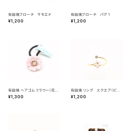
有田焼ブローチ サモエド
有田焼ブローチ パグ 1
¥1,200
¥1,200
有田焼 ヘアゴム フラワー（花芯
有田焼 リング スクエア（ピン
金彩） ピンク
ク）
¥1,300
¥1,200