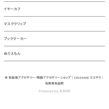
Bubble
食品
バイオリン
天使
カメオ
カメオ
鳥
ハロウィン
イヤーカフ
カメ
食品
ガラス
ピアノ
リボン
イルカ
ハート
バルーン
バルーン
カメオ
マスククリップ
ガラス
星
Bubble
カエル
モザイク
マーメイド
マーブル
2トーン
ブックマーカー
Lips
アルファベット
pattern
ブタ
パン
メガネ
カモフラージュ
ハート
ぬりえもん
アルファベット
ハロウィン
Dot
チーター
モロッカン
リボン
サンダル
カモフラージュ・モザイク
ハロウィン
カメラ
カメラ
© 有田焼アクセサリー・陶器アクセサリーショップ｜cocosara ココサラ｜
ラッコ
バタフライ
お菓子
スクエア
Bubble
佐賀県有田町
音楽
音楽
Powered by
貝殻
アザラシ
キャンディー
野菜
目玉焼き
食品
house
house
サンダル
ナマケモノ