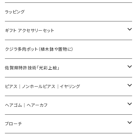
Lサイズ
ラッピング
Mサイズ
ギフト アクセサリーセット
Sサイズ
flower
クジラ多肉ポット（植木鉢や置物に）
メンズ ギフトセット
佐賀県特許技術「光彩上絵」
ピアス
ピアス｜ノンホールピアス｜イヤリング
イヤリング
ピアス
ヘアゴム｜ヘアーカフ
Flower
ノンホールピアス
ノンホールピアス
Flower
ブローチ