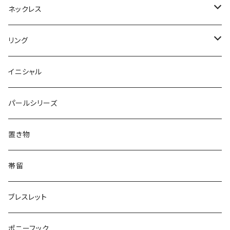
Dot
Flower
ヘアゴム
イヤリング
Round
Flower
ネックレス
Round
Dot
Flower
ブローチ
Square
Animal
Flower
リング
Oval
Round
Round
猫
ネックレス
てんとう虫
Lips
Animal
Flower
イニシャル
Triangle
Oval
てんとう虫
犬
リング
Animal
鏡
てんとう虫
Round
パールシリーズ
Square
Triangle
マーブル
パンダ
うさぎ
鏡
Pattern
Food
てんとう虫
置き物
てんとう虫
Square
ハリネズミ
鳥
パンダ
Pattern
house
Pattern
animal
帯留
pattern
Bubble
鳥
うさぎ
ウォンバット
マーメイド
bag
ガラス
lip
ブレスレット
カメラ
Animal
Triangle
クジラ
バンビ
雲
フルーツ
カメラ
フルーツ
ポニーフック