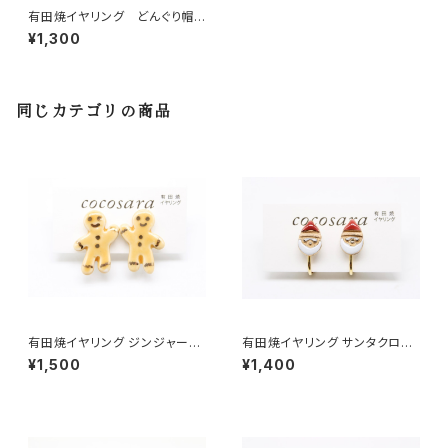
有田焼イヤリング どんぐり帽
子
¥1,300
同じカテゴリの商品
有田焼イヤリング ジンジャーブ
有田焼イヤリング サンタクロー
レットマン
ス
¥1,500
¥1,400