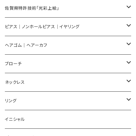
メンズ ギフトセット
佐賀県特許技術「光彩上絵」
ピアス
ピアス｜ノンホールピアス｜イヤリング
イヤリング
ピアス
ヘアゴム｜ヘアーカフ
Flower
ノンホールピアス
ノンホールピアス
Flower
ブローチ
Dot
Flower
ヘアゴム
イヤリング
Round
Flower
ネックレス
Round
Dot
Flower
ブローチ
Square
Animal
Flower
リング
Oval
Round
Round
猫
ネックレス
てんとう虫
Lips
Animal
Flower
イニシャル
Triangle
Oval
てんとう虫
犬