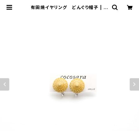
有田焼イヤリング どんぐり帽子 | 有
田焼アクセサリー・陶器アクセサリー
ショップ｜cocosara ココサラ｜佐
賀県有田町