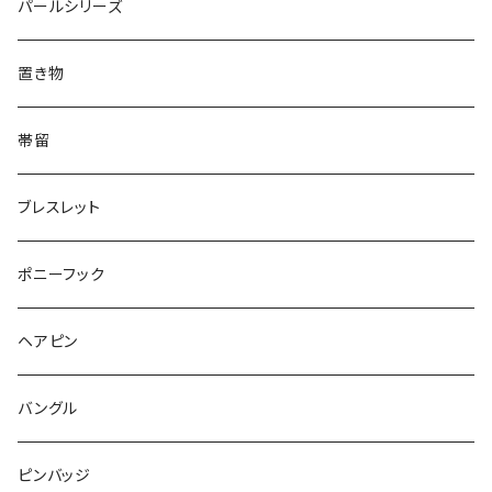
リング
Animal
鏡
てんとう虫
Round
パールシリーズ
Square
Triangle
マーブル
パンダ
うさぎ
鏡
Pattern
Food
てんとう虫
置き物
てんとう虫
Square
ハリネズミ
鳥
パンダ
Pattern
house
Pattern
animal
帯留
pattern
Bubble
鳥
うさぎ
ウォンバット
マーメイド
bag
ガラス
lip
ブレスレット
カメラ
Animal
Triangle
クジラ
バンビ
雲
フルーツ
カメラ
フルーツ
ポニーフック
フルーツ
Pattern
食品
くま
チンチラ
さくらんぼ
月
てんとう虫
リボン
パン
ヘアピン
animal
Ⅼips
ガラス
コアラ
ハムスター
レモン
惑星
唐津土
野菜
ラリエット
ガラス
バングル
リボン
フルーツ
Animal
ハリネズミ
レッサーパンダ
みかん
星
lip
雲
モザイク
リボン
ピンバッジ
こいのぼり
リボン