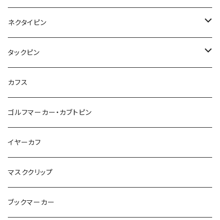
カメオ
恐竜
ブタ
フルーツ
月
ハート
マーブル
ネクタイピン
マーブル
マーブル
ハート
ユニコーン
ナマケモノ
惑星
アイスクリーム
こいのぼり
アルファベット
鳥
結び
タックピン
カメオ
こいのぼり
ハロウィン
リス
カワウソ
星
星
マーブル
カメラ
ハロウィン
星
スクエア
結び
カフス
てんとう虫
カモフラージュ
羊
ラッコ
鳥
鳥
音楽
音楽
紐
アルファベット
ゴルフマーカー・カブトピン
square
牛
ネコ
Bubble
食品
バイオリン
天使
カメオ
カメオ
鳥
ハロウィン
イヤーカフ
カメ
食品
ガラス
ピアノ
リボン
イルカ
ハート
バルーン
バルーン
カメオ
マスククリップ
ガラス
星
Bubble
カエル
モザイク
マーメイド
マーブル
2トーン
ブックマーカー