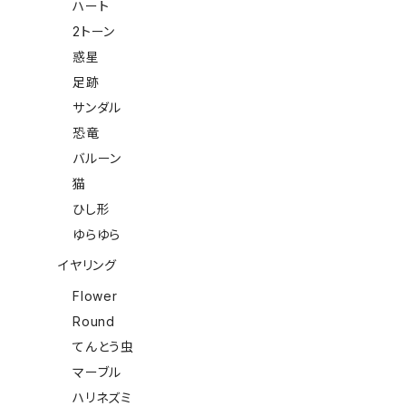
ハート
2トーン
惑星
足跡
サンダル
恐竜
バルーン
猫
ひし形
ゆらゆら
イヤリング
Flower
Round
てんとう虫
マーブル
ハリネズミ