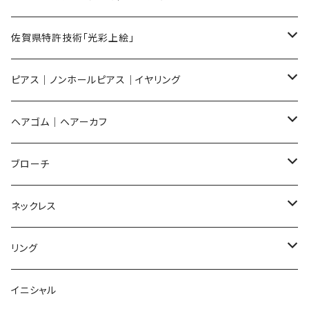
メンズ ギフトセット
佐賀県特許技術「光彩上絵」
ピアス
ピアス｜ノンホールピアス｜イヤリング
イヤリング
ピアス
ヘアゴム｜ヘアーカフ
Flower
ノンホールピアス
ノンホールピアス
Flower
ブローチ
Dot
Flower
ヘアゴム
イヤリング
Round
Flower
ネックレス
Round
Dot
Flower
ブローチ
Square
Animal
Flower
リング
Oval
Round
Round
猫
ネックレス
てんとう虫
Lips
Animal
Flower
イニシャル