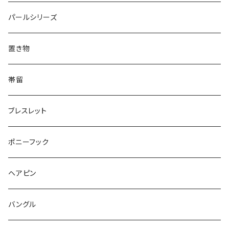
Triangle
Oval
てんとう虫
犬
リング
Animal
鏡
てんとう虫
Round
パールシリーズ
Square
Triangle
マーブル
パンダ
うさぎ
鏡
Pattern
Food
てんとう虫
置き物
てんとう虫
Square
ハリネズミ
鳥
パンダ
Pattern
house
Pattern
animal
帯留
pattern
Bubble
鳥
うさぎ
ウォンバット
マーメイド
bag
ガラス
lip
ブレスレット
カメラ
Animal
Triangle
クジラ
バンビ
雲
フルーツ
カメラ
フルーツ
ポニーフック
フルーツ
Pattern
食品
くま
チンチラ
さくらんぼ
月
てんとう虫
リボン
パン
ヘアピン
animal
Ⅼips
ガラス
コアラ
ハムスター
レモン
惑星
唐津土
野菜
ラリエット
ガラス
バングル
リボン
フルーツ
Animal
ハリネズミ
レッサーパンダ