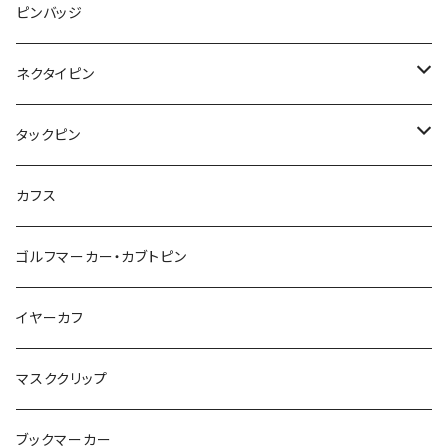
みかん
星
lip
雲
モザイク
リボン
ピンバッジ
こいのぼり
リボン
カメオ
恐竜
ブタ
フルーツ
月
ハート
マーブル
ネクタイピン
マーブル
マーブル
ハート
ユニコーン
ナマケモノ
惑星
アイスクリーム
こいのぼり
アルファベット
鳥
結び
タックピン
カメオ
こいのぼり
ハロウィン
リス
カワウソ
星
星
マーブル
カメラ
ハロウィン
星
スクエア
結び
カフス
てんとう虫
カモフラージュ
羊
ラッコ
鳥
鳥
音楽
音楽
紐
アルファベット
ゴルフマーカー・カブトピン
square
牛
ネコ
Bubble
食品
バイオリン
天使
カメオ
カメオ
鳥
ハロウィン
イヤーカフ
カメ
食品
ガラス
ピアノ
リボン
イルカ
ハート
バルーン
バルーン
カメオ
マスククリップ
ガラス
星
Bubble
カエル
モザイク
マーメイド
マーブル
2トーン
ブックマーカー