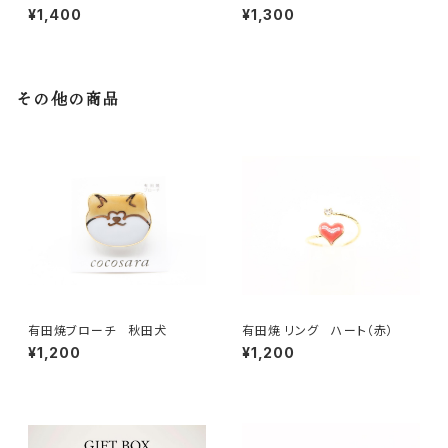
紫
金彩） ブルー
¥1,400
¥1,300
その他の商品
有田焼ブローチ 秋田犬
有田焼 リング ハート（赤）
¥1,200
¥1,200