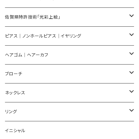
メンズ ギフトセット
佐賀県特許技術「光彩上絵」
ピアス
ピアス｜ノンホールピアス｜イヤリング
イヤリング
ピアス
ヘアゴム｜ヘアーカフ
Flower
ノンホールピアス
ノンホールピアス
Flower
ブローチ
Dot
Flower
ヘアゴム
イヤリング
Round
Flower
ネックレス
Round
Dot
Flower
ブローチ
Square
Animal
Flower
リング
Oval
Round
Round
猫
ネックレス
てんとう虫
Lips
Animal
Flower
イニシャル