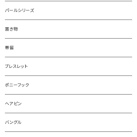
Triangle
Oval
てんとう虫
犬
リング
Animal
鏡
てんとう虫
Round
パールシリーズ
Square
Triangle
マーブル
パンダ
うさぎ
鏡
Pattern
Food
てんとう虫
置き物
てんとう虫
Square
ハリネズミ
鳥
パンダ
Pattern
house
Pattern
animal
帯留
pattern
Bubble
鳥
うさぎ
ウォンバット
マーメイド
bag
ガラス
lip
ブレスレット
カメラ
Animal
Triangle
クジラ
バンビ
雲
フルーツ
カメラ
フルーツ
ポニーフック
フルーツ
Pattern
食品
くま
チンチラ
さくらんぼ
月
てんとう虫
リボン
パン
ヘアピン
animal
Ⅼips
ガラス
コアラ
ハムスター
レモン
惑星
唐津土
野菜
ラリエット
ガラス
バングル
リボン
フルーツ
Animal
ハリネズミ
レッサーパンダ