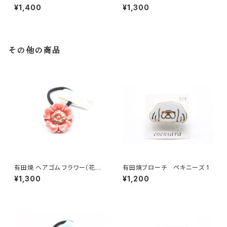
紫
¥1,400
¥1,300
その他の商品
有田焼 ヘアゴム フラワー（花芯
有田焼ブローチ ペキニーズ 1
金彩） 赤
¥1,300
¥1,200