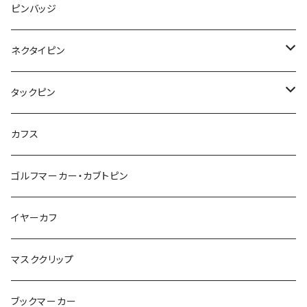
みかん
星
lip
雲
モザイク
リボン
ピンバッジ
こいのぼり
リボン
カメオ
恐竜
ブタ
フルーツ
月
ハート
マーブル
ネクタイピン
マーブル
マーブル
ハート
ユニコーン
ナマケモノ
惑星
アイスクリーム
こいのぼり
アルファベット
鳥
結び
タックピン
カメオ
こいのぼり
ハロウィン
リス
カワウソ
星
星
マーブル
カメラ
ハロウィン
星
スクエア
結び
カフス
てんとう虫
カモフラージュ
羊
ラッコ
鳥
鳥
音楽
音楽
紐
アルファベット
ゴルフマーカー・カブトピン
square
牛
ネコ
Bubble
食品
バイオリン
天使
カメオ
カメオ
鳥
ハロウィン
イヤーカフ
カメ
食品
ガラス
ピアノ
リボン
イルカ
ハート
バルーン
バルーン
カメオ
マスククリップ
ガラス
星
Bubble
カエル
モザイク
マーメイド
マーブル
2トーン
ブックマーカー