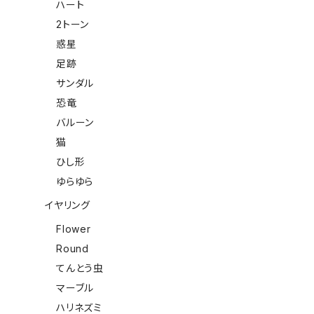
ハート
2トーン
惑星
足跡
サンダル
恐竜
バルーン
猫
ひし形
ゆらゆら
イヤリング
Flower
Round
てんとう虫
マーブル
ハリネズミ