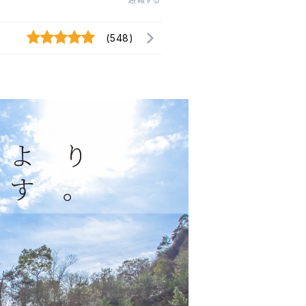
(548)