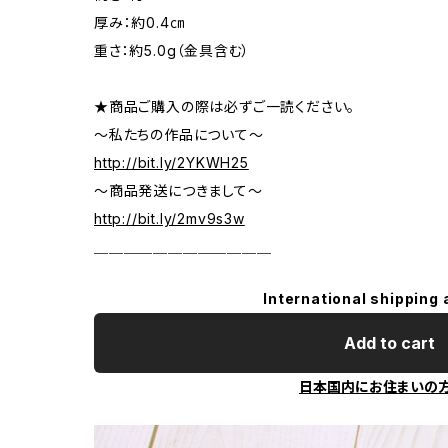
厚み：約0.4㎝
重さ：約5.0g（金具含む）
★商品ご購入の際は必ずご一読ください。
～私たちの作品について～
http://bit.ly/2YKWH25
～商品発送につきまして～
http://bit.ly/2mv9s3w
＿＿＿＿＿＿＿＿＿＿＿＿
International shipping 
Add to cart
日本国内にお住まいの