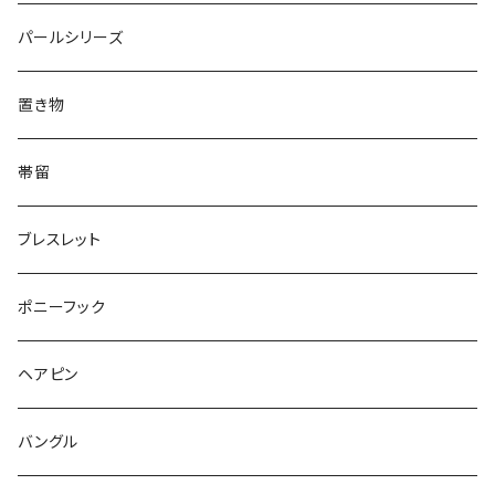
Triangle
Oval
てんとう虫
犬
リング
Animal
鏡
てんとう虫
Round
パールシリーズ
Square
Triangle
マーブル
パンダ
うさぎ
鏡
Pattern
Food
てんとう虫
置き物
てんとう虫
Square
ハリネズミ
鳥
パンダ
Pattern
house
Pattern
animal
帯留
pattern
Bubble
鳥
うさぎ
ウォンバット
マーメイド
bag
ガラス
lip
ブレスレット
カメラ
Animal
Triangle
クジラ
バンビ
雲
フルーツ
カメラ
フルーツ
ポニーフック
フルーツ
Pattern
食品
くま
チンチラ
さくらんぼ
月
てんとう虫
リボン
パン
ヘアピン
animal
Ⅼips
ガラス
コアラ
ハムスター
レモン
惑星
唐津土
野菜
ラリエット
ガラス
バングル
リボン
フルーツ
Animal
ハリネズミ
レッサーパンダ