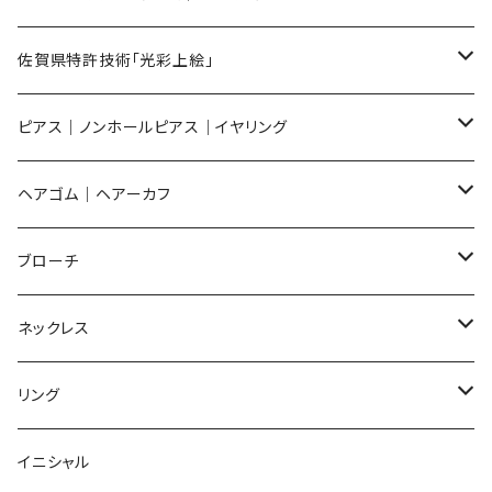
メンズ ギフトセット
佐賀県特許技術「光彩上絵」
ピアス
ピアス｜ノンホールピアス｜イヤリング
イヤリング
ピアス
ヘアゴム｜ヘアーカフ
Flower
ノンホールピアス
ノンホールピアス
Flower
ブローチ
Dot
Flower
ヘアゴム
イヤリング
Round
Flower
ネックレス
Round
Dot
Flower
ブローチ
Square
Animal
Flower
リング
Oval
Round
Round
猫
ネックレス
てんとう虫
Lips
Animal
Flower
イニシャル