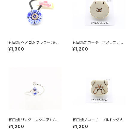
有田焼 ヘアゴム フラワー（花芯
有田焼ブローチ ポメラニアン
金彩） ブルー
（ベージュ×ゴールド）
¥1,300
¥1,200
有田焼 リング スクエア（ブル
有田焼ブローチ ブルドッグ 6
ー）
¥1,200
¥1,200