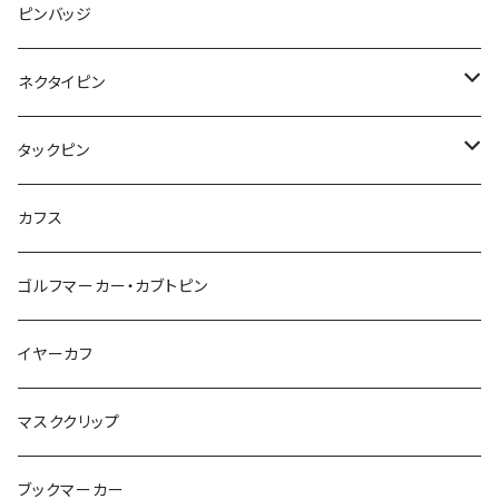
みかん
星
lip
雲
モザイク
リボン
ピンバッジ
こいのぼり
リボン
カメオ
恐竜
ブタ
フルーツ
月
ハート
マーブル
ネクタイピン
マーブル
マーブル
ハート
ユニコーン
ナマケモノ
惑星
アイスクリーム
こいのぼり
アルファベット
鳥
結び
タックピン
カメオ
こいのぼり
ハロウィン
リス
カワウソ
星
星
マーブル
カメラ
ハロウィン
星
スクエア
結び
カフス
てんとう虫
カモフラージュ
羊
ラッコ
鳥
鳥
音楽
音楽
紐
アルファベット
ゴルフマーカー・カブトピン
square
牛
ネコ
Bubble
食品
バイオリン
天使
カメオ
カメオ
鳥
ハロウィン
イヤーカフ
カメ
食品
ガラス
ピアノ
リボン
イルカ
ハート
バルーン
バルーン
カメオ
マスククリップ
ガラス
星
Bubble
カエル
モザイク
マーメイド
マーブル
2トーン
ブックマーカー