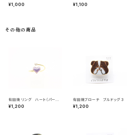
ト 水色
ト 青オーロラ
¥1,000
¥1,100
その他の商品
有田焼 リング ハート（パープ
有田焼ブローチ ブルドッグ 3
ル）
¥1,200
¥1,200