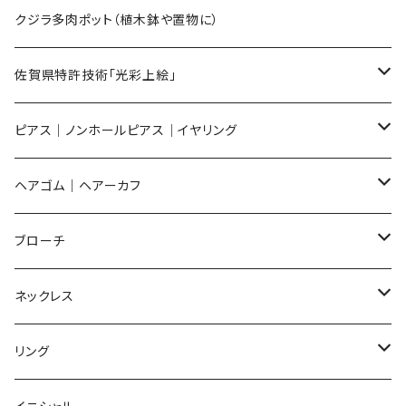
Sサイズ
flower
クジラ多肉ポット（植木鉢や置物に）
メンズ ギフトセット
佐賀県特許技術「光彩上絵」
ピアス
ピアス｜ノンホールピアス｜イヤリング
イヤリング
ピアス
ヘアゴム｜ヘアーカフ
Flower
ノンホールピアス
ノンホールピアス
Flower
ブローチ
Dot
Flower
ヘアゴム
イヤリング
Round
Flower
ネックレス
Round
Dot
Flower
ブローチ
Square
Animal
Flower
リング
Oval
Round
Round
猫
ネックレス
てんとう虫
Lips
Animal
Flower