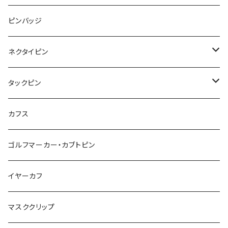
Animal
ハリネズミ
レッサーパンダ
みかん
星
lip
雲
モザイク
リボン
ピンバッジ
こいのぼり
リボン
カメオ
恐竜
ブタ
フルーツ
月
ハート
マーブル
ネクタイピン
マーブル
マーブル
ハート
ユニコーン
ナマケモノ
惑星
アイスクリーム
こいのぼり
アルファベット
鳥
結び
タックピン
カメオ
こいのぼり
ハロウィン
リス
カワウソ
星
星
マーブル
カメラ
ハロウィン
星
スクエア
結び
カフス
てんとう虫
カモフラージュ
羊
ラッコ
鳥
鳥
音楽
音楽
紐
アルファベット
ゴルフマーカー・カブトピン
square
牛
ネコ
Bubble
食品
バイオリン
天使
カメオ
カメオ
鳥
ハロウィン
イヤーカフ
カメ
食品
ガラス
ピアノ
リボン
イルカ
ハート
バルーン
バルーン
カメオ
マスククリップ