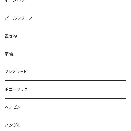
イニシャル
Triangle
Oval
てんとう虫
犬
リング
Animal
鏡
てんとう虫
Round
パールシリーズ
Square
Triangle
マーブル
パンダ
うさぎ
鏡
Pattern
Food
てんとう虫
置き物
てんとう虫
Square
ハリネズミ
鳥
パンダ
Pattern
house
Pattern
animal
帯留
pattern
Bubble
鳥
うさぎ
ウォンバット
マーメイド
bag
ガラス
lip
ブレスレット
カメラ
Animal
Triangle
クジラ
バンビ
雲
フルーツ
カメラ
フルーツ
ポニーフック
フルーツ
Pattern
食品
くま
チンチラ
さくらんぼ
月
てんとう虫
リボン
パン
ヘアピン
animal
Ⅼips
ガラス
コアラ
ハムスター
レモン
惑星
唐津土
野菜
ラリエット
ガラス
バングル
リボン
フルーツ