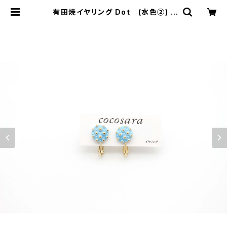
有田焼イヤリング Dot (水色②) |
有田焼アクセサリー・陶器アクセサリ
ーショップ｜cocosara ココサラ｜
佐賀県有田町