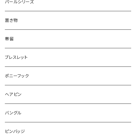
リング
Animal
鏡
てんとう虫
Round
パールシリーズ
Square
Triangle
マーブル
パンダ
うさぎ
鏡
Pattern
Food
てんとう虫
置き物
てんとう虫
Square
ハリネズミ
鳥
パンダ
Pattern
house
Pattern
animal
帯留
pattern
Bubble
鳥
うさぎ
ウォンバット
マーメイド
bag
ガラス
lip
ブレスレット
カメラ
Animal
Triangle
クジラ
バンビ
雲
フルーツ
カメラ
フルーツ
ポニーフック
フルーツ
Pattern
食品
くま
チンチラ
さくらんぼ
月
てんとう虫
リボン
パン
ヘアピン
animal
Ⅼips
ガラス
コアラ
ハムスター
レモン
惑星
唐津土
野菜
ラリエット
ガラス
バングル
リボン
フルーツ
Animal
ハリネズミ
レッサーパンダ
みかん
星
lip
雲
モザイク
リボン
ピンバッジ
こいのぼり
リボン