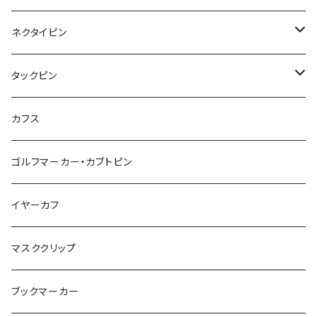
カメオ
恐竜
ブタ
フルーツ
月
ハート
マーブル
ネクタイピン
マーブル
マーブル
ハート
ユニコーン
ナマケモノ
惑星
アイスクリーム
こいのぼり
アルファベット
鳥
結び
タックピン
カメオ
こいのぼり
ハロウィン
リス
カワウソ
星
星
マーブル
カメラ
ハロウィン
星
スクエア
結び
カフス
てんとう虫
カモフラージュ
羊
ラッコ
鳥
鳥
音楽
音楽
紐
アルファベット
ゴルフマーカー・カブトピン
square
牛
ネコ
Bubble
食品
バイオリン
天使
カメオ
カメオ
鳥
ハロウィン
イヤーカフ
カメ
食品
ガラス
ピアノ
リボン
イルカ
ハート
バルーン
バルーン
カメオ
マスククリップ
ガラス
星
Bubble
カエル
モザイク
マーメイド
マーブル
2トーン
ブックマーカー