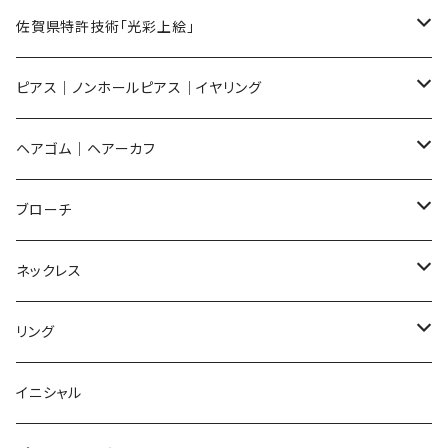
メンズ ギフトセット
佐賀県特許技術「光彩上絵」
ピアス
ピアス｜ノンホールピアス｜イヤリング
イヤリング
ピアス
ヘアゴム｜ヘアーカフ
Flower
ノンホールピアス
ノンホールピアス
Flower
ブローチ
Dot
Flower
ヘアゴム
イヤリング
Round
Flower
ネックレス
Round
Dot
Flower
ブローチ
Square
Animal
Flower
リング
Oval
Round
Round
猫
ネックレス
てんとう虫
Lips
Animal
Flower
イニシャル
Triangle
Oval
てんとう虫
犬