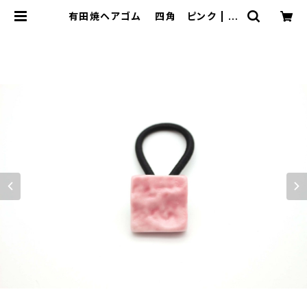
有田焼ヘアゴム 四角 ピンク | 有
田焼アクセサリー・陶器アクセサリー
ショップ｜cocosara ココサラ｜佐
賀県有田町