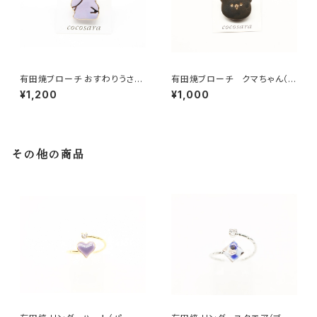
有田焼ブローチ おすわりうさぎ
有田焼ブローチ クマちゃん（ク
（紫）
ロ）
¥1,200
¥1,000
その他の商品