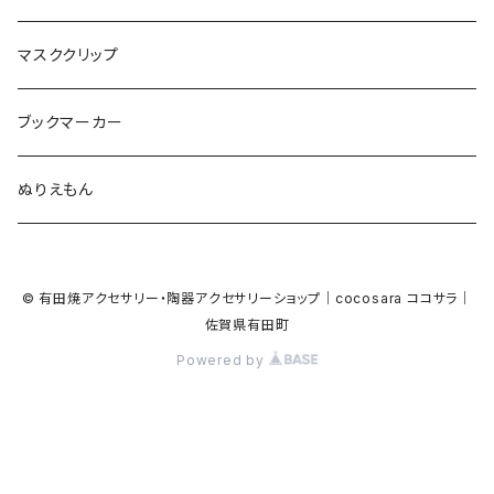
食品
ガラス
ピアノ
リボン
イルカ
ハート
バルーン
バルーン
カメオ
マスククリップ
ガラス
星
Bubble
カエル
モザイク
マーメイド
マーブル
2トーン
ブックマーカー
Lips
アルファベット
pattern
ブタ
パン
メガネ
カモフラージュ
ハート
ぬりえもん
アルファベット
ハロウィン
Dot
チーター
モロッカン
リボン
サンダル
カモフラージュ・モザイク
ハロウィン
カメラ
カメラ
© 有田焼アクセサリー・陶器アクセサリーショップ｜cocosara ココサラ｜
ラッコ
バタフライ
お菓子
スクエア
Bubble
佐賀県有田町
音楽
音楽
Powered by
貝殻
アザラシ
キャンディー
野菜
目玉焼き
食品
house
house
サンダル
ナマケモノ
パン
トライアングル
天使
ビーチサンダル
ハート
ハート
星
ゴリラ