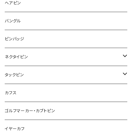
さくらんぼ
月
てんとう虫
リボン
パン
ヘアピン
animal
Ⅼips
ガラス
コアラ
ハムスター
レモン
惑星
唐津土
野菜
ラリエット
ガラス
バングル
リボン
フルーツ
Animal
ハリネズミ
レッサーパンダ
みかん
星
lip
雲
モザイク
リボン
ピンバッジ
こいのぼり
リボン
カメオ
恐竜
ブタ
フルーツ
月
ハート
マーブル
ネクタイピン
マーブル
マーブル
ハート
ユニコーン
ナマケモノ
惑星
アイスクリーム
こいのぼり
アルファベット
鳥
結び
タックピン
カメオ
こいのぼり
ハロウィン
リス
カワウソ
星
星
マーブル
カメラ
ハロウィン
星
スクエア
結び
カフス
てんとう虫
カモフラージュ
羊
ラッコ
鳥
鳥
音楽
音楽
紐
アルファベット
ゴルフマーカー・カブトピン
square
牛
ネコ
Bubble
食品
バイオリン
天使
カメオ
カメオ
鳥
ハロウィン
イヤーカフ
カメ