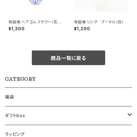
有田焼 ヘアゴム フラワー（花芯
有田焼 リング プードル（白）
金彩） ブルー
¥1,300
¥1,200
商品一覧に戻る
CATEGORY
福袋
ギフトbox
Lサイズ
ラッピング