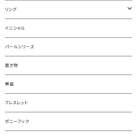
Round
Dot
Flower
ブローチ
Square
Animal
Flower
リング
Oval
Round
Round
猫
ネックレス
てんとう虫
Lips
Animal
Flower
イニシャル
Triangle
Oval
てんとう虫
犬
リング
Animal
鏡
てんとう虫
Round
パールシリーズ
Square
Triangle
マーブル
パンダ
うさぎ
鏡
Pattern
Food
てんとう虫
置き物
てんとう虫
Square
ハリネズミ
鳥
パンダ
Pattern
house
Pattern
animal
帯留
pattern
Bubble
鳥
うさぎ
ウォンバット
マーメイド
bag
ガラス
lip
ブレスレット
カメラ
Animal
Triangle
クジラ
バンビ
雲
フルーツ
カメラ
フルーツ
ポニーフック
フルーツ
Pattern
食品
くま
チンチラ