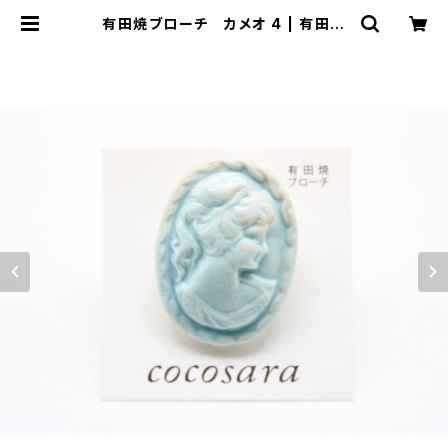
有田焼ブローチ カメオ 4 | 有田焼
アクセサリー・陶器アクセサリーショッ
プ｜cocosara ココサラ｜佐賀県有
田町