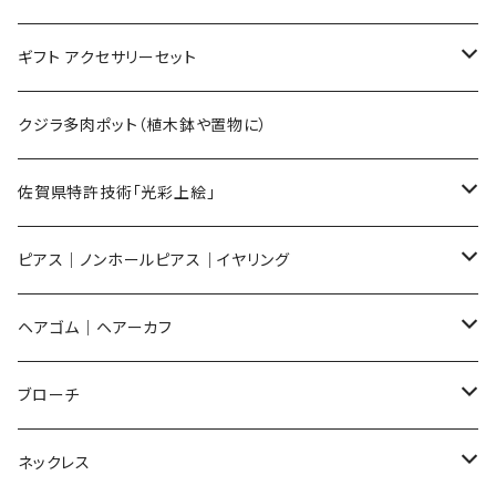
Mサイズ
ギフト アクセサリーセット
Sサイズ
flower
クジラ多肉ポット（植木鉢や置物に）
メンズ ギフトセット
佐賀県特許技術「光彩上絵」
ピアス
ピアス｜ノンホールピアス｜イヤリング
イヤリング
ピアス
ヘアゴム｜ヘアーカフ
Flower
ノンホールピアス
ノンホールピアス
Flower
ブローチ
Dot
Flower
ヘアゴム
イヤリング
Round
Flower
ネックレス