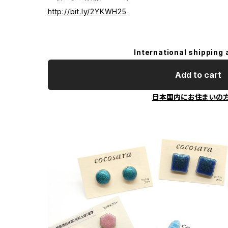
http://bit.ly/2YKWH25
International shipping 
Add to cart
日本国内にお住まいの