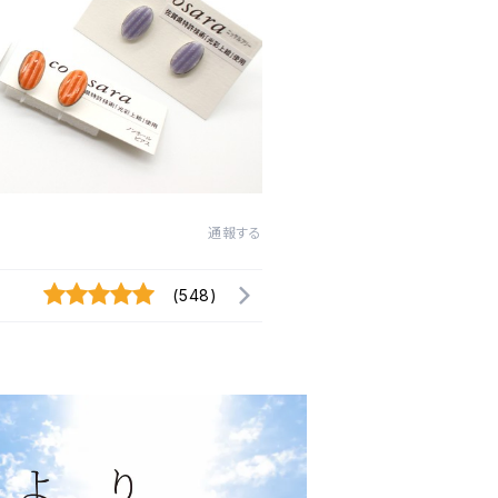
通報する
(548)