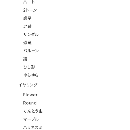
ハート
2トーン
惑星
足跡
サンダル
恐竜
バルーン
猫
ひし形
ゆらゆら
イヤリング
Flower
Round
てんとう虫
マーブル
ハリネズミ