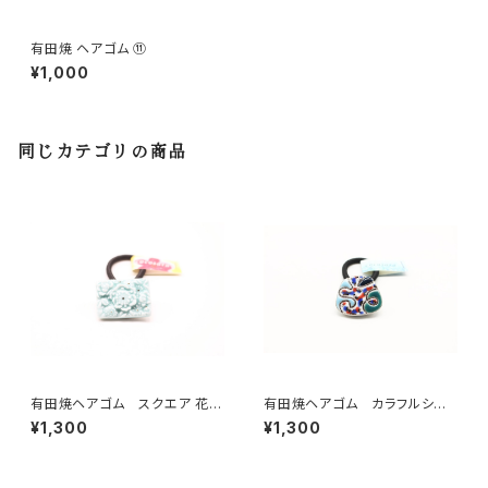
有田焼 ヘアゴム ⑪
¥1,000
同じカテゴリの商品
有田焼ヘアゴム スクエア 花
有田焼ヘアゴム カラフルシル
(水色)
バー
¥1,300
¥1,300