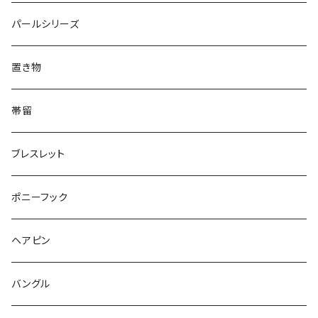
Triangle
Oval
てんとう虫
犬
リング
Animal
鏡
てんとう虫
Round
パールシリーズ
Square
Triangle
マーブル
パンダ
うさぎ
鏡
Pattern
Food
てんとう虫
置き物
てんとう虫
Square
ハリネズミ
鳥
パンダ
Pattern
house
Pattern
animal
帯留
pattern
Bubble
鳥
うさぎ
ウォンバット
マーメイド
bag
ガラス
lip
ブレスレット
カメラ
Animal
Triangle
クジラ
バンビ
雲
フルーツ
カメラ
フルーツ
ポニーフック
フルーツ
Pattern
食品
くま
チンチラ
さくらんぼ
月
てんとう虫
リボン
パン
ヘアピン
animal
Ⅼips
ガラス
コアラ
ハムスター
レモン
惑星
唐津土
野菜
ラリエット
ガラス
バングル
リボン
フルーツ
Animal
ハリネズミ
レッサーパンダ