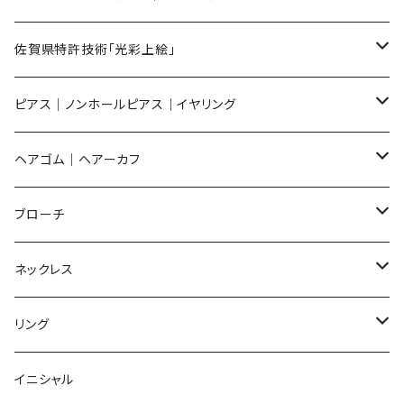
メンズ ギフトセット
佐賀県特許技術「光彩上絵」
ピアス
ピアス｜ノンホールピアス｜イヤリング
イヤリング
ピアス
ヘアゴム｜ヘアーカフ
Flower
ノンホールピアス
ノンホールピアス
Flower
ブローチ
Dot
Flower
ヘアゴム
イヤリング
Round
Flower
ネックレス
Round
Dot
Flower
ブローチ
Square
Animal
Flower
リング
Oval
Round
Round
猫
ネックレス
てんとう虫
Lips
Animal
Flower
イニシャル