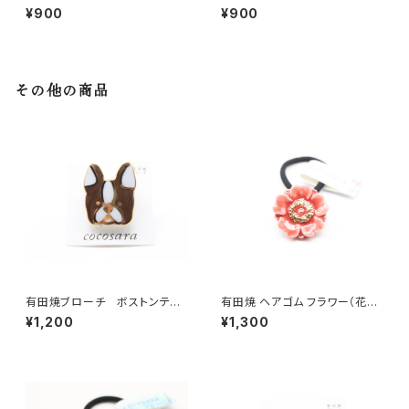
¥900
¥900
その他の商品
有田焼ブローチ ボストンテリ
有田焼 ヘアゴム フラワー（花芯
ア 2
金彩） 赤
¥1,200
¥1,300