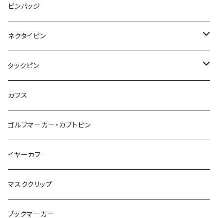
みかん
星
lip
雲
モザイク
リボン
ピンバッジ
こいのぼり
リボン
カメオ
恐竜
ブタ
フルーツ
月
ハート
マーブル
ネクタイピン
マーブル
マーブル
ハート
ユニコーン
ナマケモノ
惑星
アイスクリーム
こいのぼり
アルファベット
鳥
結び
タックピン
カメオ
こいのぼり
ハロウィン
リス
カワウソ
星
星
マーブル
カメラ
ハロウィン
星
スクエア
結び
カフス
てんとう虫
カモフラージュ
羊
ラッコ
鳥
鳥
音楽
音楽
紐
アルファベット
ゴルフマーカー・カブトピン
square
牛
ネコ
Bubble
食品
バイオリン
天使
カメオ
カメオ
鳥
ハロウィン
イヤーカフ
カメ
食品
ガラス
ピアノ
リボン
イルカ
ハート
バルーン
バルーン
カメオ
マスククリップ
ガラス
星
Bubble
カエル
モザイク
マーメイド
マーブル
2トーン
ブックマーカー