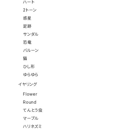
ハート
2トーン
惑星
足跡
サンダル
恐竜
バルーン
猫
ひし形
ゆらゆら
イヤリング
Flower
Round
てんとう虫
マーブル
ハリネズミ