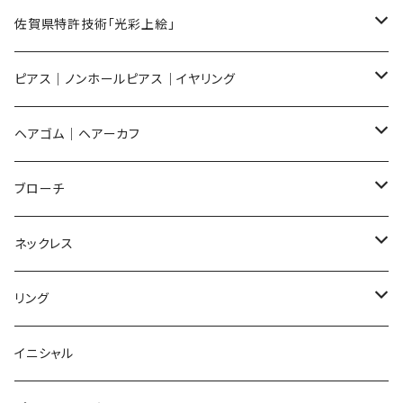
メンズ ギフトセット
佐賀県特許技術「光彩上絵」
ピアス
ピアス｜ノンホールピアス｜イヤリング
イヤリング
ピアス
ヘアゴム｜ヘアーカフ
Flower
ノンホールピアス
ノンホールピアス
Flower
ブローチ
Dot
Flower
ヘアゴム
イヤリング
Round
Flower
ネックレス
Round
Dot
Flower
ブローチ
Square
Animal
Flower
リング
Oval
Round
Round
猫
ネックレス
てんとう虫
Lips
Animal
Flower
イニシャル
Triangle
Oval
てんとう虫
犬