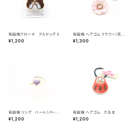
有田焼ブローチ ブルドッグ 3
有田焼 ヘアゴム フラワー（花芯
金彩） ピンク
¥1,200
¥1,300
有田焼 リング ハート（パープ
有田焼 ヘアゴム だるま
ル）
¥1,200
¥1,200