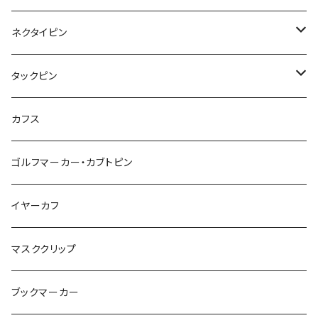
カメオ
恐竜
ブタ
フルーツ
月
ハート
マーブル
ネクタイピン
マーブル
マーブル
ハート
ユニコーン
ナマケモノ
惑星
アイスクリーム
こいのぼり
アルファベット
鳥
結び
タックピン
カメオ
こいのぼり
ハロウィン
リス
カワウソ
星
星
マーブル
カメラ
ハロウィン
星
スクエア
結び
カフス
てんとう虫
カモフラージュ
羊
ラッコ
鳥
鳥
音楽
音楽
紐
アルファベット
ゴルフマーカー・カブトピン
square
牛
ネコ
Bubble
食品
バイオリン
天使
カメオ
カメオ
鳥
ハロウィン
イヤーカフ
カメ
食品
ガラス
ピアノ
リボン
イルカ
ハート
バルーン
バルーン
カメオ
マスククリップ
ガラス
星
Bubble
カエル
モザイク
マーメイド
マーブル
2トーン
ブックマーカー