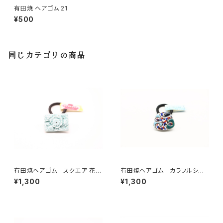
有田焼 ヘアゴム 21
¥500
同じカテゴリの商品
有田焼ヘアゴム スクエア 花
有田焼ヘアゴム カラフルシル
(水色)
バー
¥1,300
¥1,300