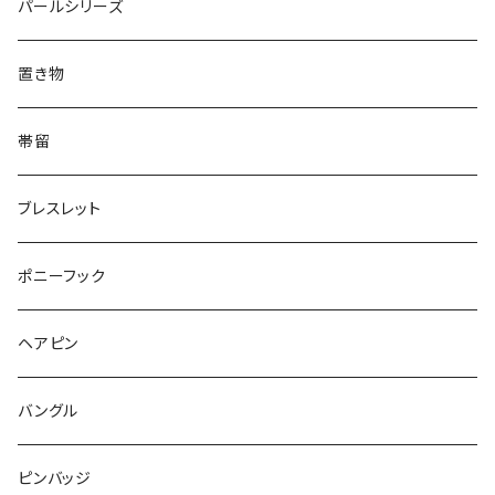
リング
Animal
鏡
てんとう虫
Round
パールシリーズ
Square
Triangle
マーブル
パンダ
うさぎ
鏡
Pattern
Food
てんとう虫
置き物
てんとう虫
Square
ハリネズミ
鳥
パンダ
Pattern
house
Pattern
animal
帯留
pattern
Bubble
鳥
うさぎ
ウォンバット
マーメイド
bag
ガラス
lip
ブレスレット
カメラ
Animal
Triangle
クジラ
バンビ
雲
フルーツ
カメラ
フルーツ
ポニーフック
フルーツ
Pattern
食品
くま
チンチラ
さくらんぼ
月
てんとう虫
リボン
パン
ヘアピン
animal
Ⅼips
ガラス
コアラ
ハムスター
レモン
惑星
唐津土
野菜
ラリエット
ガラス
バングル
リボン
フルーツ
Animal
ハリネズミ
レッサーパンダ
みかん
星
lip
雲
モザイク
リボン
ピンバッジ
こいのぼり
リボン