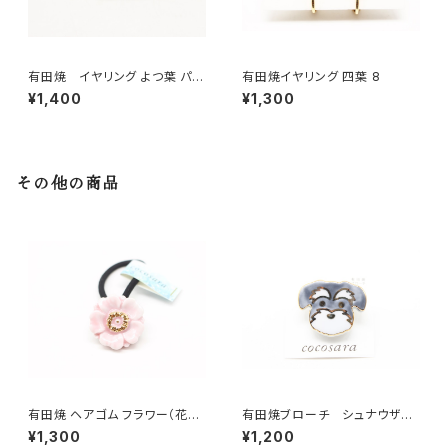
有田焼 イヤリング よつ葉 パー
有田焼イヤリング 四葉 8
プル
¥1,400
¥1,300
その他の商品
有田焼 ヘアゴム フラワー（花芯
有田焼ブローチ シュナウザー
金彩） ピンク
（グレー×ゴールド）
¥1,300
¥1,200