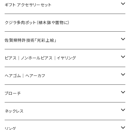
Mサイズ
ギフト アクセサリーセット
Sサイズ
flower
クジラ多肉ポット（植木鉢や置物に）
メンズ ギフトセット
佐賀県特許技術「光彩上絵」
ピアス
ピアス｜ノンホールピアス｜イヤリング
イヤリング
ピアス
ヘアゴム｜ヘアーカフ
Flower
ノンホールピアス
ノンホールピアス
Flower
ブローチ
Dot
Flower
ヘアゴム
イヤリング
Round
Flower
ネックレス
Round
Dot
Flower
ブローチ
Square
Animal
Flower
リング