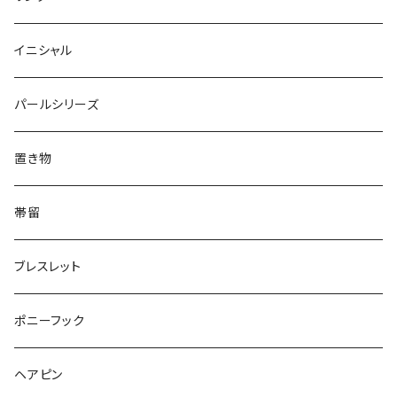
Oval
Round
Round
猫
ネックレス
てんとう虫
Lips
Animal
Flower
イニシャル
Triangle
Oval
てんとう虫
犬
リング
Animal
鏡
てんとう虫
Round
パールシリーズ
Square
Triangle
マーブル
パンダ
うさぎ
鏡
Pattern
Food
てんとう虫
置き物
てんとう虫
Square
ハリネズミ
鳥
パンダ
Pattern
house
Pattern
animal
帯留
pattern
Bubble
鳥
うさぎ
ウォンバット
マーメイド
bag
ガラス
lip
ブレスレット
カメラ
Animal
Triangle
クジラ
バンビ
雲
フルーツ
カメラ
フルーツ
ポニーフック
フルーツ
Pattern
食品
くま
チンチラ
さくらんぼ
月
てんとう虫
リボン
パン
ヘアピン
animal
Ⅼips
ガラス