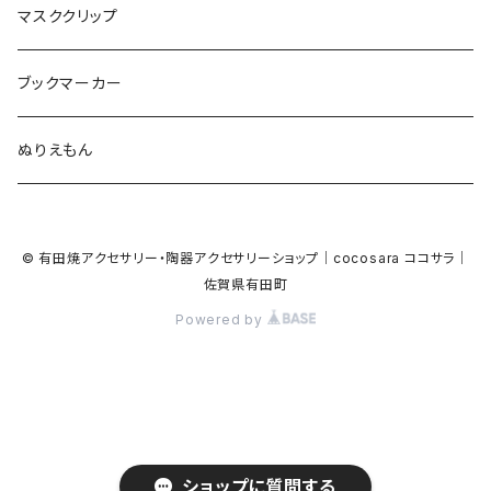
ガラス
ピアノ
リボン
イルカ
ハート
バルーン
バルーン
カメオ
マスククリップ
ガラス
星
Bubble
カエル
モザイク
マーメイド
マーブル
2トーン
ブックマーカー
Lips
アルファベット
pattern
ブタ
パン
メガネ
カモフラージュ
ハート
ぬりえもん
アルファベット
ハロウィン
Dot
チーター
モロッカン
リボン
サンダル
カモフラージュ・モザイク
ハロウィン
カメラ
カメラ
© 有田焼アクセサリー・陶器アクセサリーショップ｜cocosara ココサラ｜
ラッコ
バタフライ
お菓子
スクエア
Bubble
佐賀県有田町
音楽
音楽
Powered by
貝殻
アザラシ
キャンディー
野菜
目玉焼き
食品
house
house
サンダル
ナマケモノ
パン
トライアングル
天使
ビーチサンダル
ハート
ハート
星
ゴリラ
アイス
ハロウィン
ハロウィン
恐竜
ショップに質問する