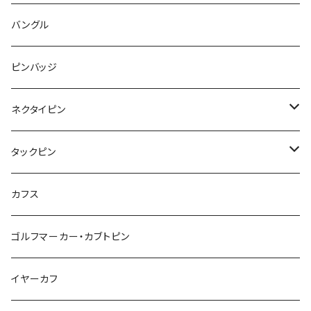
コアラ
ハムスター
レモン
惑星
唐津土
野菜
ラリエット
ガラス
バングル
リボン
フルーツ
Animal
ハリネズミ
レッサーパンダ
みかん
星
lip
雲
モザイク
リボン
ピンバッジ
こいのぼり
リボン
カメオ
恐竜
ブタ
フルーツ
月
ハート
マーブル
ネクタイピン
マーブル
マーブル
ハート
ユニコーン
ナマケモノ
惑星
アイスクリーム
こいのぼり
アルファベット
鳥
結び
タックピン
カメオ
こいのぼり
ハロウィン
リス
カワウソ
星
星
マーブル
カメラ
ハロウィン
星
スクエア
結び
カフス
てんとう虫
カモフラージュ
羊
ラッコ
鳥
鳥
音楽
音楽
紐
アルファベット
ゴルフマーカー・カブトピン
square
牛
ネコ
Bubble
食品
バイオリン
天使
カメオ
カメオ
鳥
ハロウィン
イヤーカフ
カメ
食品