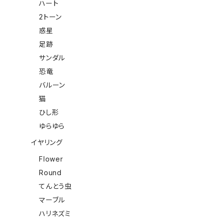
ハート
2トーン
惑星
足跡
サンダル
恐竜
バルーン
猫
ひし形
ゆらゆら
イヤリング
Flower
Round
てんとう虫
マーブル
ハリネズミ