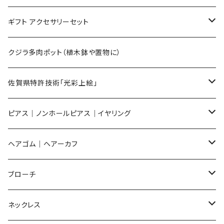
Mサイズ
ギフト アクセサリーセット
Sサイズ
flower
クジラ多肉ポット（植木鉢や置物に）
メンズ ギフトセット
佐賀県特許技術「光彩上絵」
ピアス
ピアス｜ノンホールピアス｜イヤリング
イヤリング
ピアス
ヘアゴム｜ヘアーカフ
Flower
ノンホールピアス
ノンホールピアス
Flower
ブローチ
Dot
Flower
ヘアゴム
イヤリング
Round
Flower
ネックレス