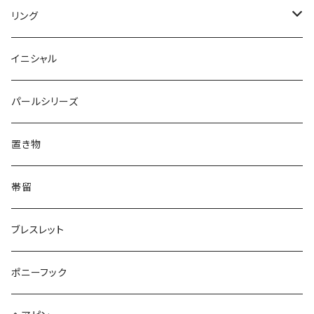
Round
Dot
Flower
ブローチ
Square
Animal
Flower
リング
Oval
Round
Round
猫
ネックレス
てんとう虫
Lips
Animal
Flower
イニシャル
Triangle
Oval
てんとう虫
犬
リング
Animal
鏡
てんとう虫
Round
パールシリーズ
Square
Triangle
マーブル
パンダ
うさぎ
鏡
Pattern
Food
てんとう虫
置き物
てんとう虫
Square
ハリネズミ
鳥
パンダ
Pattern
house
Pattern
animal
帯留
pattern
Bubble
鳥
うさぎ
ウォンバット
マーメイド
bag
ガラス
lip
ブレスレット
カメラ
Animal
Triangle
クジラ
バンビ
雲
フルーツ
カメラ
フルーツ
ポニーフック
フルーツ
Pattern
食品
くま
チンチラ
さくらんぼ