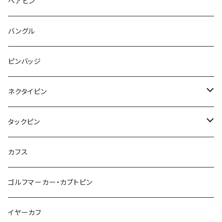
月
てんとう虫
リボン
パン
ヘアピン
animal
Ⅼips
ガラス
コアラ
ハムスター
レモン
惑星
唐津土
野菜
ラリエット
ガラス
バングル
リボン
フルーツ
Animal
ハリネズミ
レッサーパンダ
みかん
星
lip
雲
モザイク
リボン
ピンバッジ
こいのぼり
リボン
カメオ
恐竜
ブタ
フルーツ
月
ハート
マーブル
ネクタイピン
マーブル
マーブル
ハート
ユニコーン
ナマケモノ
惑星
アイスクリーム
こいのぼり
アルファベット
鳥
結び
タックピン
カメオ
こいのぼり
ハロウィン
リス
カワウソ
星
星
マーブル
カメラ
ハロウィン
星
スクエア
結び
カフス
てんとう虫
カモフラージュ
羊
ラッコ
鳥
鳥
音楽
音楽
紐
アルファベット
ゴルフマーカー・カブトピン
square
牛
ネコ
Bubble
食品
バイオリン
天使
カメオ
カメオ
鳥
ハロウィン
イヤーカフ
カメ