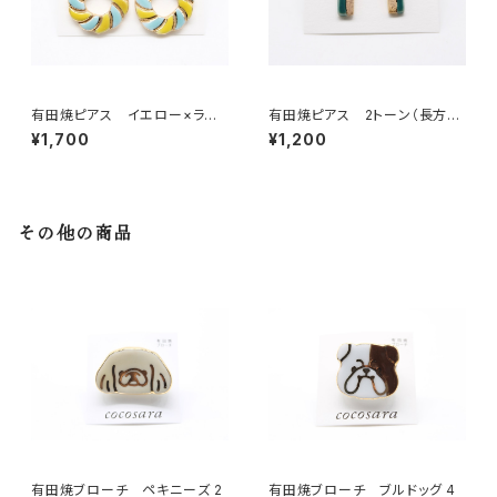
有田焼ピアス イエロー×ライト
有田焼ピアス 2トーン（長方
ブルーリング
形）8
¥1,700
¥1,200
その他の商品
有田焼ブローチ ペキニーズ 2
有田焼ブローチ ブルドッグ 4