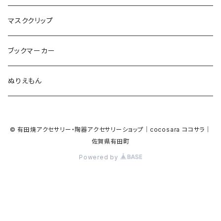
食品
ガラス
ピアノ
リボン
イルカ
ハート
バルーン
バルーン
カメオ
マスククリップ
ガラス
星
Bubble
カエル
モザイク
マーメイド
マーブル
2トーン
ブックマーカー
Lips
アルファベット
pattern
ブタ
パン
メガネ
カモフラージュ
ハート
ぬりえもん
アルファベット
ハロウィン
Dot
チーター
モロッカン
リボン
サンダル
カモフラージュ・モザイク
ハロウィン
カメラ
カメラ
© 有田焼アクセサリー・陶器アクセサリーショップ｜cocosara ココサラ｜
ラッコ
バタフライ
お菓子
スクエア
Bubble
佐賀県有田町
音楽
音楽
Powered by
貝殻
アザラシ
キャンディー
野菜
目玉焼き
食品
house
house
サンダル
ナマケモノ
パン
トライアングル
天使
ビーチサンダル
ハート
ハート
星
ゴリラ