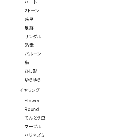
ハート
2トーン
惑星
足跡
サンダル
恐竜
バルーン
猫
ひし形
ゆらゆら
イヤリング
Flower
Round
てんとう虫
マーブル
ハリネズミ