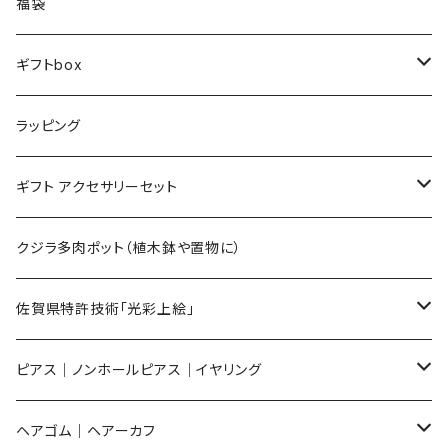
福袋
ギフトbox
Lサイズ
ラッピング
Mサイズ
ギフト アクセサリーセット
Sサイズ
flower
クジラ多肉ポット（植木鉢や置物に）
メンズ ギフトセット
佐賀県特許技術「光彩上絵」
ピアス
ピアス｜ノンホールピアス｜イヤリング
イヤリング
ピアス
ヘアゴム｜ヘアーカフ