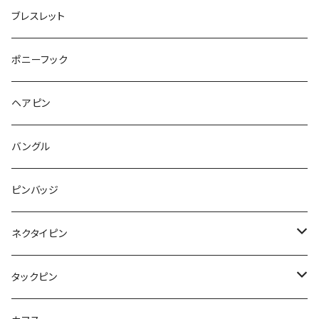
うさぎ
ウォンバット
マーメイド
bag
ガラス
lip
ブレスレット
カメラ
Animal
Triangle
クジラ
バンビ
雲
フルーツ
カメラ
フルーツ
ポニーフック
フルーツ
Pattern
食品
くま
チンチラ
さくらんぼ
月
てんとう虫
リボン
パン
ヘアピン
animal
Ⅼips
ガラス
コアラ
ハムスター
レモン
惑星
唐津土
野菜
ラリエット
ガラス
バングル
リボン
フルーツ
Animal
ハリネズミ
レッサーパンダ
みかん
星
lip
雲
モザイク
リボン
ピンバッジ
こいのぼり
リボン
カメオ
恐竜
ブタ
フルーツ
月
ハート
マーブル
ネクタイピン
マーブル
マーブル
ハート
ユニコーン
ナマケモノ
惑星
アイスクリーム
こいのぼり
アルファベット
鳥
結び
タックピン
カメオ
こいのぼり
ハロウィン
リス
カワウソ
星
星