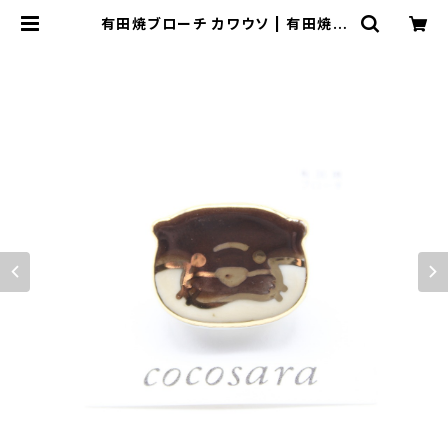
有田焼ブローチ カワウソ | 有田焼ア
クセサリー・陶器アクセサリーショップ
｜cocosara ココサラ｜佐賀県有田
町