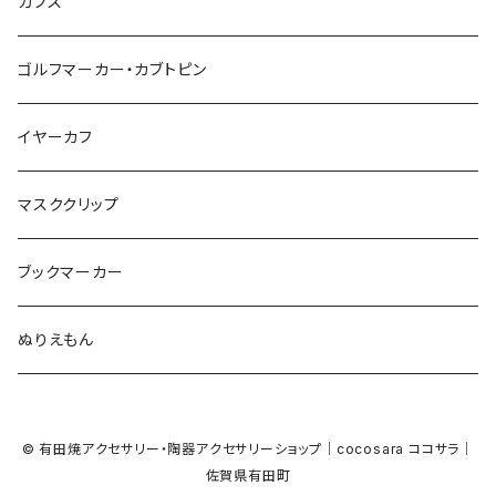
マーブル
カメラ
ハロウィン
星
スクエア
結び
カフス
てんとう虫
カモフラージュ
羊
ラッコ
鳥
鳥
音楽
音楽
紐
アルファベット
ゴルフマーカー・カブトピン
square
牛
ネコ
Bubble
食品
バイオリン
天使
カメオ
カメオ
鳥
ハロウィン
イヤーカフ
カメ
食品
ガラス
ピアノ
リボン
イルカ
ハート
バルーン
バルーン
カメオ
マスククリップ
ガラス
星
Bubble
カエル
モザイク
マーメイド
マーブル
2トーン
ブックマーカー
Lips
アルファベット
pattern
ブタ
パン
メガネ
カモフラージュ
ハート
ぬりえもん
アルファベット
ハロウィン
Dot
チーター
モロッカン
リボン
サンダル
カモフラージュ・モザイク
ハロウィン
カメラ
カメラ
© 有田焼アクセサリー・陶器アクセサリーショップ｜cocosara ココサラ｜
ラッコ
バタフライ
お菓子
スクエア
Bubble
佐賀県有田町