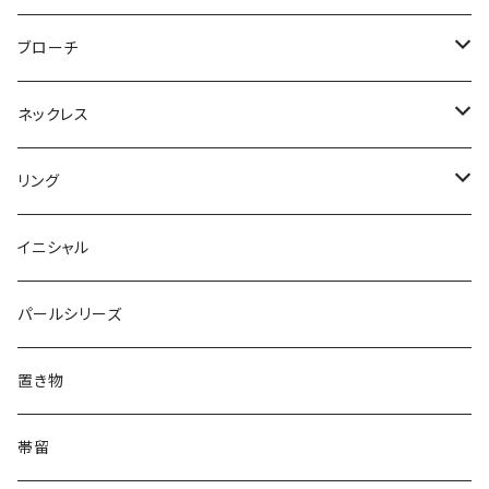
Flower
ノンホールピアス
ノンホールピアス
Flower
ブローチ
Dot
Flower
ヘアゴム
イヤリング
Round
Flower
ネックレス
Round
Dot
Flower
ブローチ
Square
Animal
Flower
リング
Oval
Round
Round
猫
ネックレス
てんとう虫
Lips
Animal
Flower
イニシャル
Triangle
Oval
てんとう虫
犬
リング
Animal
鏡
てんとう虫
Round
パールシリーズ
Square
Triangle
マーブル
パンダ
うさぎ
鏡
Pattern
Food
てんとう虫
置き物
てんとう虫
Square
ハリネズミ
鳥
パンダ
Pattern
house
Pattern
animal
帯留
pattern
Bubble
鳥